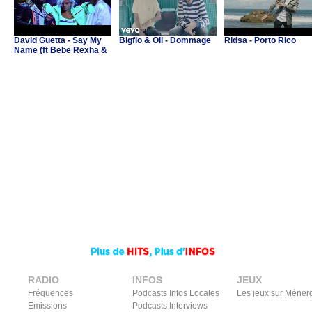
David Guetta - Say My
Bigflo & Oli - Dommage
Ridsa - Porto Rico
Name (ft Bebe Rexha &
J Balvin)
RADIO
INFOS
JEUX
Fréquences
Podcasts Infos Locales
Les jeux sur Méner
Emissions
Podcasts Interviews