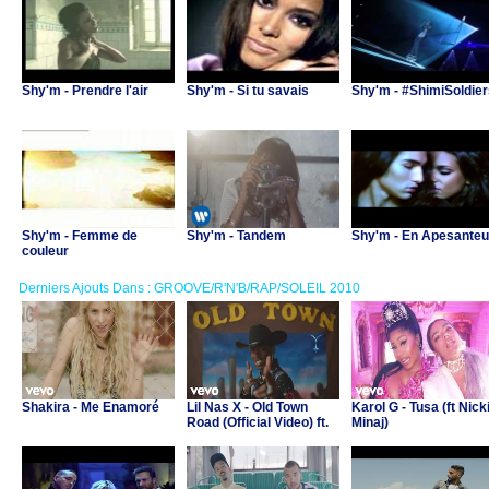
Shy'm - Prendre l'air
Shy'm - Si tu savais
Shy'm - #ShimiSoldier
Shy'm - Femme de
Shy'm - Tandem
Shy'm - En Apesanteu
couleur
Derniers Ajouts Dans : GROOVE/R'N'B/RAP/SOLEIL 2010
Shakira - Me Enamoré
Lil Nas X - Old Town
Karol G - Tusa (ft Nick
Road (Official Video) ft.
Minaj)
Billy Ray Cyrus