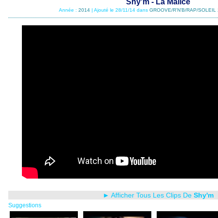
Shy'm - La Malice
Année :
2014
| Ajouté le 28/11/14 dans
GROOVE/R'N'B/RAP/SOLEIL 
► Afficher Tous Les Clips De
Shy'm
Suggestions