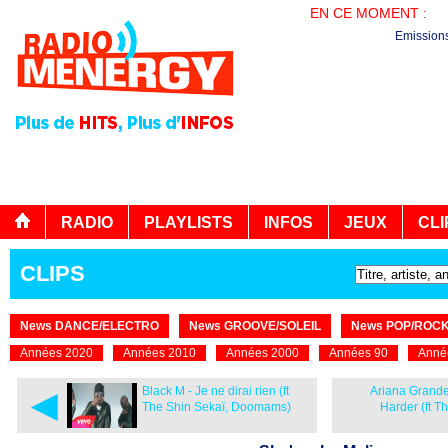
EN CE MOMENT :
PL
Emission
RADIO
PLAYLISTS
INFOS
JEUX
CLI
CLIPS
News DANCE/ELECTRO
News GROOVE/SOLEIL
News POP/ROC
Années 2020
Années 2010
Années 2000
Années 90
Anné
◄
Black M - Je ne dirai rien (ft
Ariana Grande
The Shin Sekaï, Doomams)
Harder (ft 