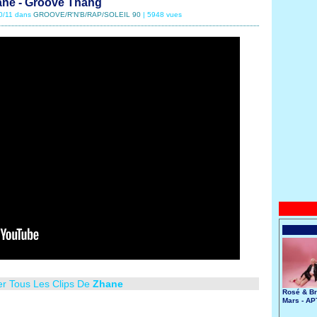
ne - Groove Thang
10/11 dans
GROOVE/R'N'B/RAP/SOLEIL 90
| 5948 vues
er Tous Les Clips De
Zhane
Rosé & B
Mars - AP