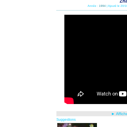
Zha
Année :
1994
| Ajouté le 20/
► Affich
Suggestions