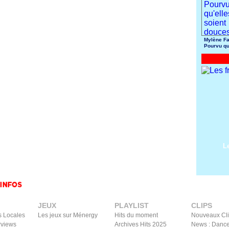
Mylène Fa
Pourvu qu
soient do
L
JEUX
PLAYLIST
CLIPS
s Locales
Les jeux sur Ménergy
Hits du moment
Nouveaux Cl
rviews
Archives Hits 2025
News : Dance