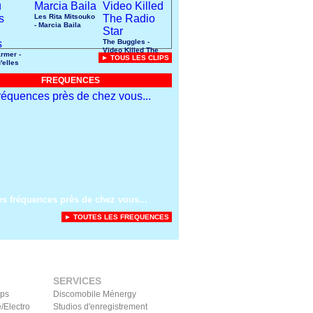
Les Rita Mitsouko
- Marcia Baila
The Buggles -
Video Killed The
rmer -
► TOUS LES CLIPS
Radio Star
'elles
uces
FREQUENCES
es fréquences près de chez vous...
► TOUTES LES FREQUENCES
SERVICES
ips
Discomobile Ménergy
/Electro
Studios d'enregistrement