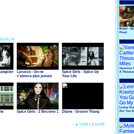
Rebel - B
Pearl
SOLEIL 90
Vanessa C
Gangster
Larusso - On ne
Spice Girls - Spice Up
A Thousan
s'aimera plus jamais
Your Life
Lenny Krav
Are You 
the
Spice Girls - 2 Become 1
Zhane - Groove Thang
My Way
► VOIR LA SUITE