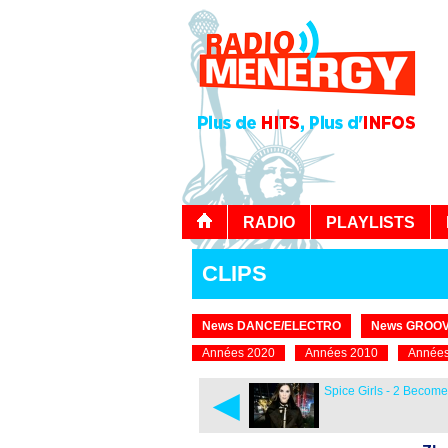
RADIO
PLAYLISTS
CLIPS
News DANCE/ELECTRO
News GROOV
Années 2020
Années 2010
Années
◄
Spice Girls - 2 Become