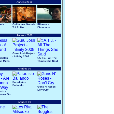
Années 2010
lack
Guillaume Grand -
Rihanna -
Toi Et Moi
Diamonds
Années 2000
Guru Josh Project
- Infinity 2008
arlton -
t.A.T.u. - All The
d Miles
Things She Said
Années 90
Paradisio -
Bailando
Guns N' Roses -
Don't Cry
itz -
Gonna Go
Années 80