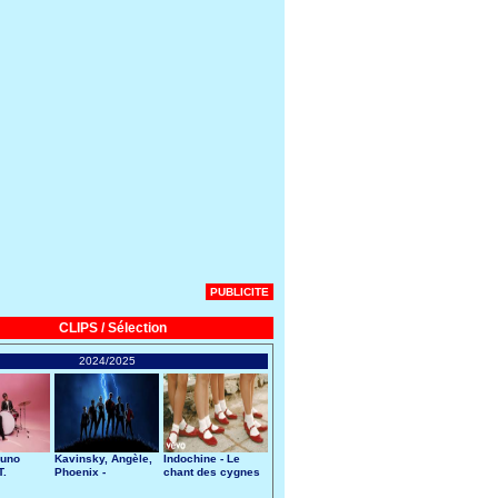
PUBLICITE
CLIPS / Sélection
2024/2025
runo
Kavinsky, Angèle,
Indochine - Le
T.
Phoenix -
chant des cygnes
Nightcall