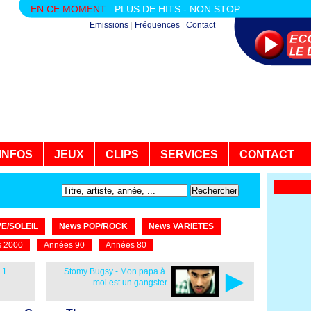
EN CE MOMENT :
PLUS DE HITS - NON STOP
Emissions
|
Fréquences
|
Contact
INFOS
JEUX
CLIPS
SERVICES
CONTACT
E/SOLEIL
News POP/ROCK
News VARIETES
 2000
Années 90
Années 80
►
 1
Stomy Bugsy - Mon papa à
moi est un gangster