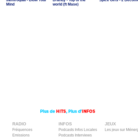
Jamiroquai - Blow Your
Brandy - Top of the
Spice Girls - 2 Becom
Mind
world (ft Mase)
RADIO
INFOS
JEUX
Fréquences
Podcasts Infos Locales
Les jeux sur Méner
Emissions
Podcasts Interviews