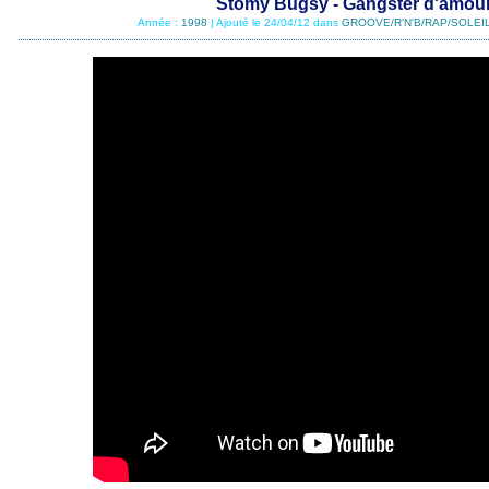
Stomy Bugsy - Gangster d'amou
Année :
1998
| Ajouté le 24/04/12 dans
GROOVE/R'N'B/RAP/SOLEIL