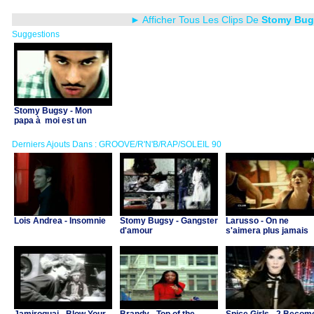
► Afficher Tous Les Clips De
Stomy Bug
Suggestions
Stomy Bugsy - Mon
papa à moi est un
gangster
Derniers Ajouts Dans : GROOVE/R'N'B/RAP/SOLEIL 90
Lois Andrea - Insomnie
Stomy Bugsy - Gangster
Larusso - On ne
d'amour
s'aimera plus jamais