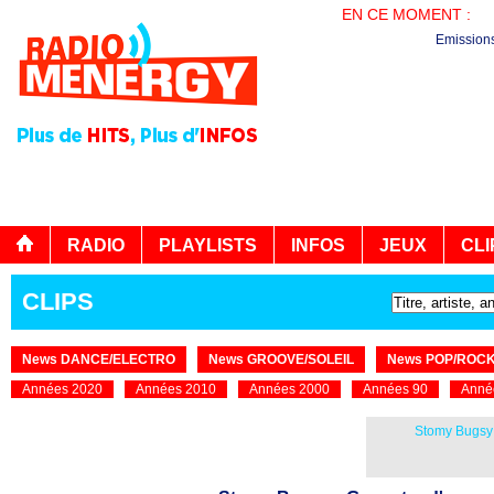
EN CE MOMENT :
AG
Emission
RADIO
PLAYLISTS
INFOS
JEUX
CLI
CLIPS
News DANCE/ELECTRO
News GROOVE/SOLEIL
News POP/ROC
Années 2020
Années 2010
Années 2000
Années 90
Anné
Stomy Bugsy 