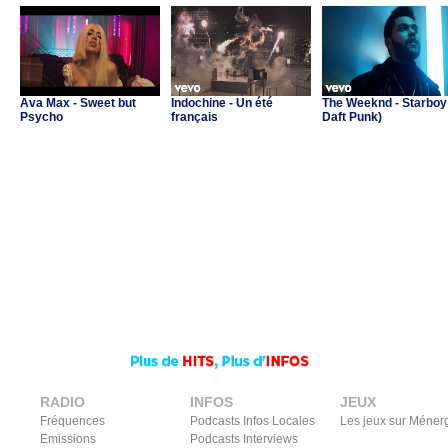
Ava Max - Sweet but
Indochine - Un été
The Weeknd - Starboy 
Psycho
français
Daft Punk)
RADIO
INFOS
JEUX
Fréquences
Podcasts Infos Locales
Les jeux sur Méner
Emissions
Podcasts Interviews