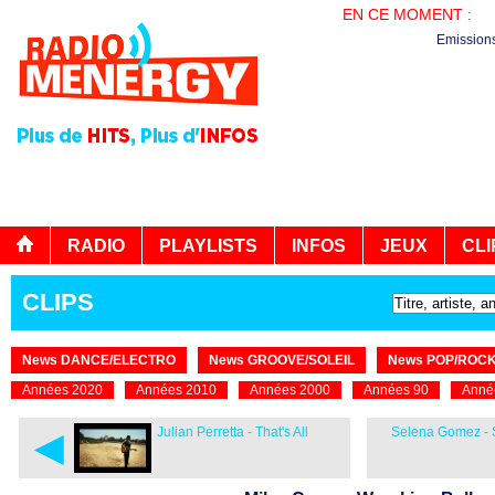
EN CE MOMENT :
BO
Emission
RADIO
PLAYLISTS
INFOS
JEUX
CLI
CLIPS
News DANCE/ELECTRO
News GROOVE/SOLEIL
News POP/ROC
Années 2020
Années 2010
Années 2000
Années 90
Anné
◄
Julian Perretta - That's All
Selena Gomez -