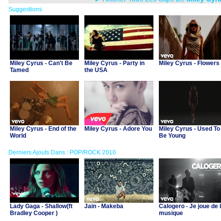
Suggestions
Miley Cyrus - Can't Be
Miley Cyrus - Party in
Miley Cyrus - Flowers
Tamed
the USA
Miley Cyrus - End of the
Miley Cyrus - Adore You
Miley Cyrus - Used To
World
Be Young
Derniers Ajouts Dans : POP/ROCK 2010
Lady Gaga - Shallow(ft
Jain - Makeba
Calogero - Je joue de 
Bradley Cooper )
musique