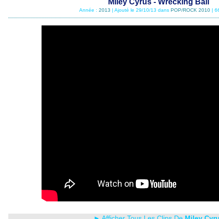
Miley Cyrus - Wrecking Ball
Année :
2013
| Ajouté le 29/10/13 dans
POP/ROCK 2010
| 6
► Afficher Tous Les Clips De
Miley Cyr