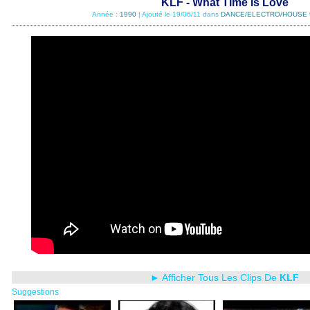
KLF - What Time Is Love
Année :
1990
| Ajouté le 19/06/11 dans
DANCE/ELECTRO/HOUSE 
► Afficher Tous Les Clips De
KLF
Suggestions