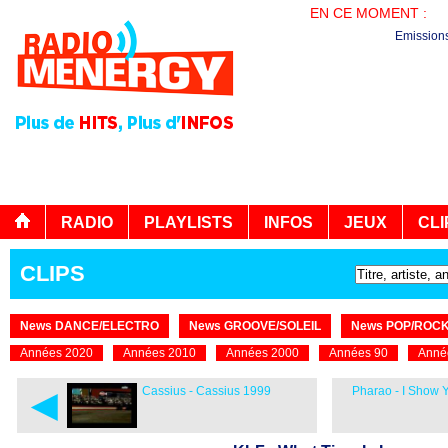
EN CE MOMENT :
PL
Emission
RADIO
PLAYLISTS
INFOS
JEUX
CLI
CLIPS
News DANCE/ELECTRO
News GROOVE/SOLEIL
News POP/ROC
Années 2020
Années 2010
Années 2000
Années 90
Anné
◄
Cassius - Cassius 1999
Pharao - I Show 