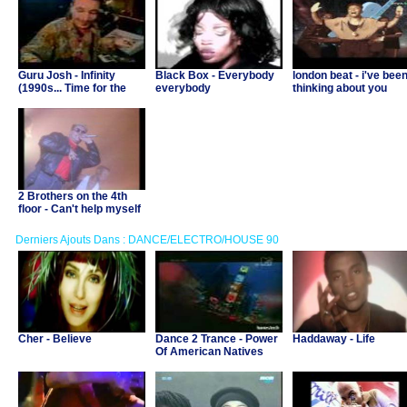
Guru Josh - Infinity
Black Box - Everybody
london beat - i've bee
(1990s... Time for the
everybody
thinking about you
Guru)
2 Brothers on the 4th
floor - Can't help myself
Derniers Ajouts Dans : DANCE/ELECTRO/HOUSE 90
Cher - Believe
Dance 2 Trance - Power
Haddaway - Life
Of American Natives