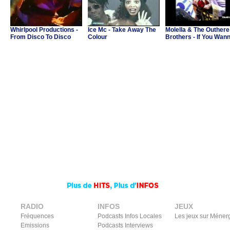
Whirlpool Productions -
Ice Mc - Take Away The
Molella & The Outhere
From Disco To Disco
Colour
Brothers - If You Wan
Party
RADIO
INFOS
JEUX
Fréquences
Podcasts Infos Locales
Les jeux sur Méner
Emissions
Podcasts Interviews