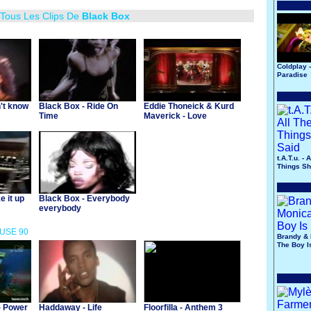
 Tous Les Clips De
Black Box
Coldplay -
Paradise
n't know
Black Box - Ride On
Eddie Thoneick & Kurd
Time
Maverick - Love
Sensation 2006
t.A.T.u. - 
Things Sh
e it up
Black Box - Everybody
everybody
OUSE 90
Brandy & 
The Boy I
- Power
Haddaway - Life
Floorfilla - Anthem 3