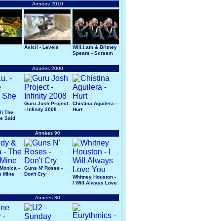
Années 2010
Avicii - Levels
Will.i.am & Britney
Spears - Scream
& Shout
Années 2000
Guru Josh Project
Chistina Aguilera -
- Infinity 2008
Hurt
All The
e Said
Années 90
Monica -
Guns N' Roses -
s Mine
Don't Cry
Whitney Houston -
I Will Always Love
You
Années 80