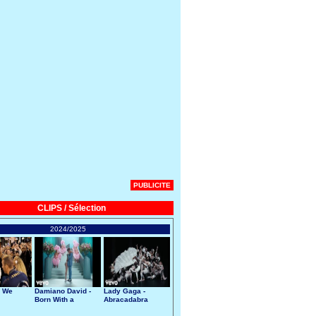
PUBLICITE
CLIPS / Sélection
2024/2025
- We
Damiano David -
Lady Gaga -
Born With a
Abracadabra
Broken Heart