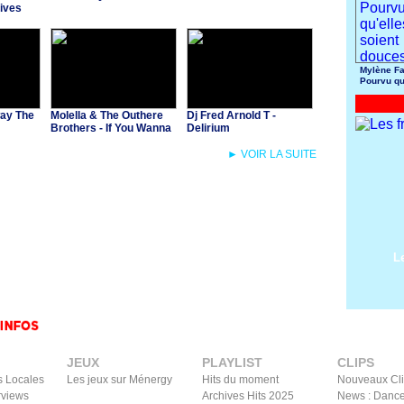
ives
Mylène Fa
Pourvu qu
soient do
way The
Molella & The Outhere
Dj Fred Arnold T -
Brothers - If You Wanna
Delirium
Party
► VOIR LA SUITE
L
JEUX
PLAYLIST
CLIPS
s Locales
Les jeux sur Ménergy
Hits du moment
Nouveaux Cl
rviews
Archives Hits 2025
News : Dance