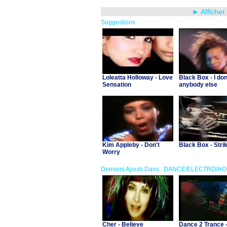
► Afficher
Suggestions
Loleatta Holloway - Love
Black Box - I do
Sensation
anybody else
Kim Appleby - Don't
Black Box - Strik
Worry
Derniers Ajouts Dans : DANCE/ELECTRO/H
Cher - Believe
Dance 2 Trance 