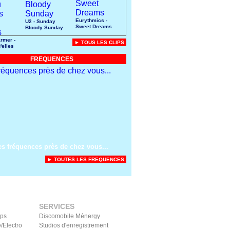
Eurythmics -
U2 - Sunday
Sweet Dreams
Bloody Sunday
rmer -
► TOUS LES CLIPS
'elles
uces
FREQUENCES
es fréquences près de chez vous...
► TOUTES LES FREQUENCES
SERVICES
ips
Discomobile Ménergy
/Electro
Studios d'enregistrement