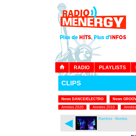
RADIO
PLAYLISTS
CLIPS
News DANCE/ELECTRO
News GROOV
Années 2020
Années 2010
Années
◄
Ramirez - Bomba