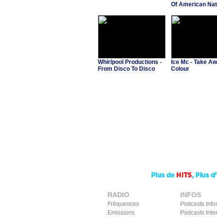
Of American Nat
Whirlpool Productions -
Ice Mc - Take A
From Disco To Disco
Colour
RADIO
INFOS
Fréquences
Podcasts Info
Emissions
Podcasts Inte