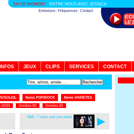
EN CE MOMENT :
ENTRE NOUS AVEC JESSICA
Emissions
|
Fréquences
|
Contact
INFOS
JEUX
CLIPS
SERVICES
CONTACT
E/SOLEIL
News POP/ROCK
News VARIETES
 2000
Années 90
Années 80
►
BBE - 7 days and one week