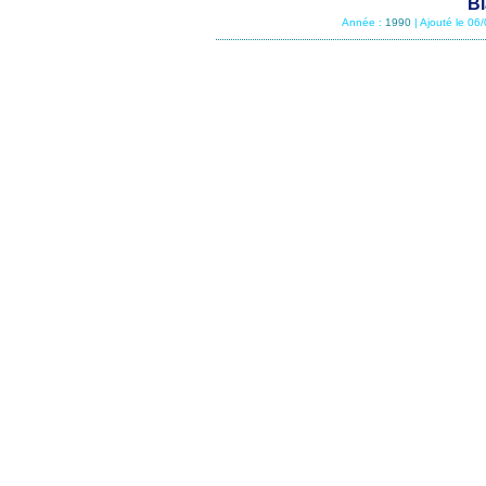
Bl
Année :
1990
| Ajouté le 06