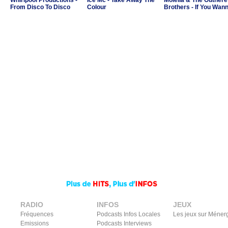
Whirlpool Productions -
Ice Mc - Take Away The
Molella & The Outhere
From Disco To Disco
Colour
Brothers - If You Wan
Party
RADIO
INFOS
JEUX
Fréquences
Podcasts Infos Locales
Les jeux sur Méner
Emissions
Podcasts Interviews