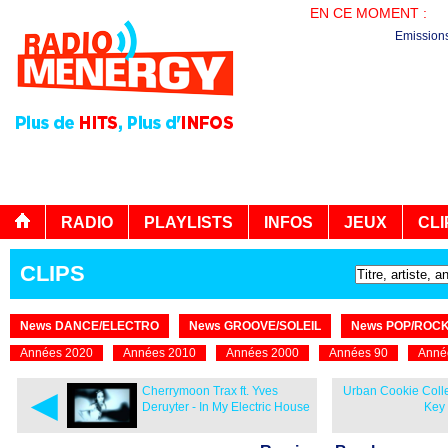
EN CE MOMENT :
PL
Emission
RADIO
PLAYLISTS
INFOS
JEUX
CLI
CLIPS
News DANCE/ELECTRO
News GROOVE/SOLEIL
News POP/ROC
Années 2020
Années 2010
Années 2000
Années 90
Anné
◄
Cherrymoon Trax ft. Yves
Urban Cookie Colle
Deruyter - In My Electric House
Key 