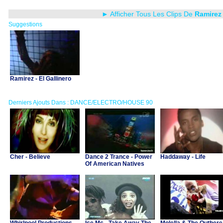
► Afficher Tous Les Clips De
Ramirez
Suggestions
Ramirez - El Gallinero
Derniers Ajouts Dans : DANCE/ELECTRO/HOUSE 90
Cher - Believe
Dance 2 Trance - Power
Haddaway - Life
Of American Natives