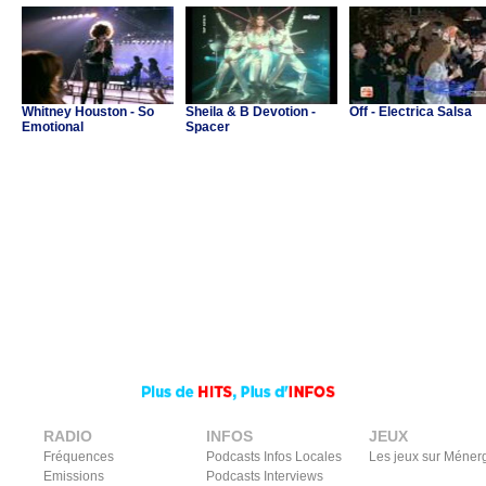
Whitney Houston - So
Sheila & B Devotion -
Off - Electrica Salsa
Emotional
Spacer
RADIO
INFOS
JEUX
Fréquences
Podcasts Infos Locales
Les jeux sur Méner
Emissions
Podcasts Interviews