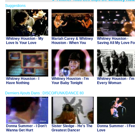
Suggestions
Whitney Houston - My
Mariah Carey & Whitney
Whitney Houston -
Love Is Your Love
Houston - When You
Saving All My Love Fo
Believe
You
Whitney Houston - I
Whitney Houston - I'm
Whitney Houston - I'm
Have Nothing
Your Baby Tonight
Every Woman
Derniers Ajouts Dans : DISCO/FUNK/DANCE 80
Donna Summer - I Don't
Sister Sledge - He's The
Donna Summer - I Fee
Wanna Get Hurt
Greatest Dancer
Love