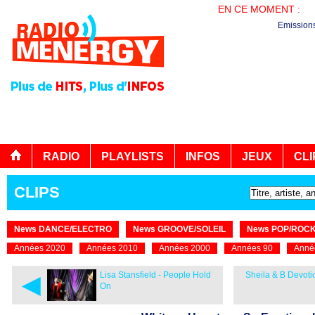
EN CE MOMENT :
EN
Emission
RADIO
PLAYLISTS
INFOS
JEUX
CLI
CLIPS
News DANCE/ELECTRO
News GROOVE/SOLEIL
News POP/ROC
Années 2020
Années 2010
Années 2000
Années 90
Anné
◄
Lisa Stansfield - People Hold
Sheila & B Devoti
On