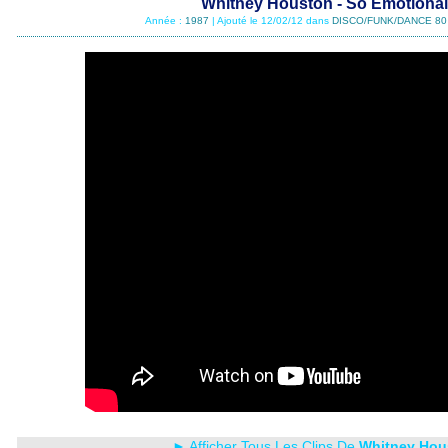
Whitney Houston - So Emotional
Année :
1987
| Ajouté le 12/02/12 dans
DISCO/FUNK/DANCE 80
► Afficher Tous Les Clips De
Whitney Hou