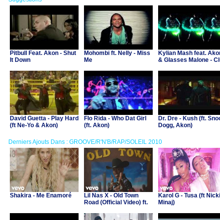
Pitbull Feat. Akon - Shut
Mohombi ft. Nelly - Miss
Kylian Mash feat. Ako
It Down
Me
& Glasses Malone - C
Certified
David Guetta - Play Hard
Flo Rida - Who Dat Girl
Dr. Dre - Kush (ft. Sn
(ft Ne-Yo & Akon)
(ft. Akon)
Dogg, Akon)
Derniers Ajouts Dans : GROOVE/R'N'B/RAP/SOLEIL 2010
Shakira - Me Enamoré
Lil Nas X - Old Town
Karol G - Tusa (ft Nick
Road (Official Video) ft.
Minaj)
Billy Ray Cyrus