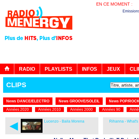
EN CE MOMENT :
PL
Emission
RADIO
PLAYLISTS
INFOS
JEUX
CLI
CLIPS
News DANCE/ELECTRO
News GROOVE/SOLEIL
News POP/ROC
Années 2020
Années 2010
Années 2000
Années 90
Anné
◄
Lucenzo - Baila Morena
Rihanna - What'