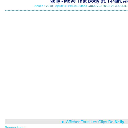
Nelly - Move That Body (ft. T-Pain, A
Année :
2010
| Ajouté le 16/11/10 dans
GROOVE/R'N'B/RAP/SOLEIL 
► Afficher Tous Les Clips De
Nelly
Suggestions