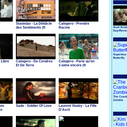
Stanislas - La Débâcle
Calogero - Prendre
des Sentiments (ft
Racine
Asaf Avid
Day/Reck
Calogero)
Song
Superbus 
Butterfly
 Libre
Calogero - De Cendres
Calogero - Parie qu'on
Et De Terre
s'aime encore (ft
Ibrahim Maalouf)
The Cranb
Zombie
Mon
Sade - Soldier Of Love
Laurent Voulzy - La Fille
an
D'Avril