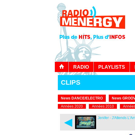
RADIO
PLAYLISTS
CLIPS
News DANCE/ELECTRO
News GROOV
Années 2020
Années 2010
Années
◄
Jenifer - J'Attends L'A