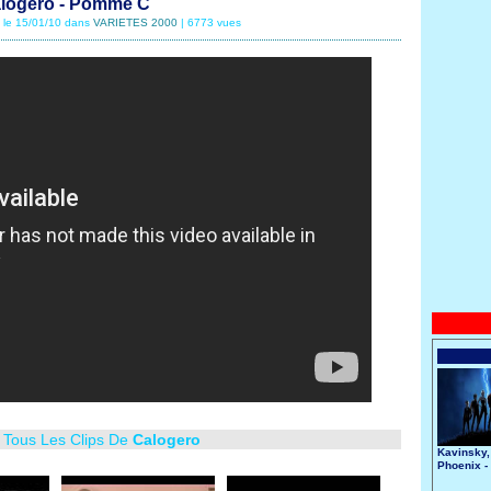
logero - Pomme C
é le 15/01/10 dans
VARIETES 2000
| 6773 vues
r Tous Les Clips De
Calogero
Kavinsky,
Phoenix -
Nightcall