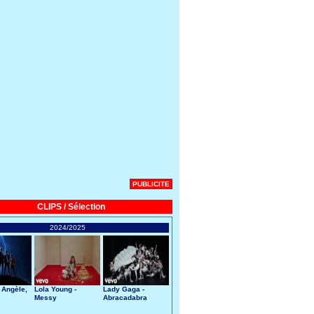
PUBLICITE
CLIPS / Sélection
2024/2025
 Angèle,
Lola Young -
Lady Gaga -
Messy
Abracadabra