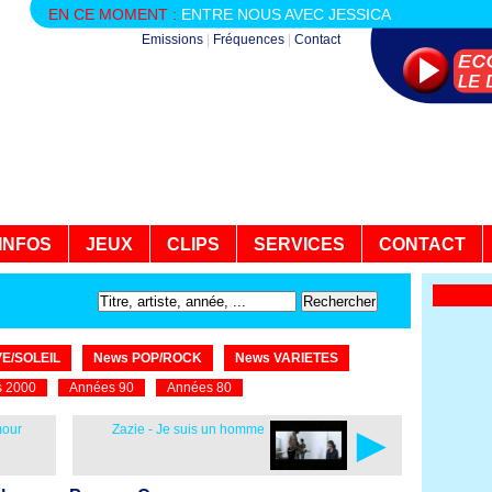
EN CE MOMENT :
ENTRE NOUS AVEC JESSICA
Emissions
|
Fréquences
|
Contact
INFOS
JEUX
CLIPS
SERVICES
CONTACT
E/SOLEIL
News POP/ROCK
News VARIETES
 2000
Années 90
Années 80
►
mour
Zazie - Je suis un homme