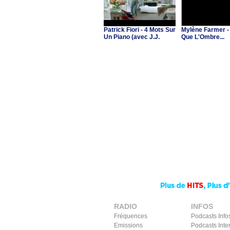
Patrick Fiori - 4 Mots Sur
Mylène Farmer -
Un Piano (avec J.J.
Que L'Ombre...
Goldman & C.Ricol)
RADIO
INFOS
Fréquences
Podcasts Info
Emissions
Podcasts Inte