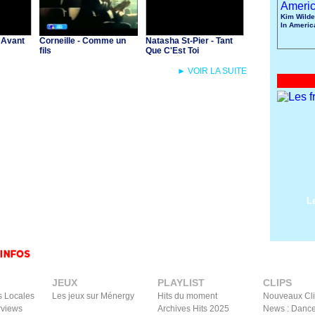
Kim Wilde
In Americ
 Avant
Corneille - Comme un
Natasha St-Pier - Tant
fils
Que C'Est Toi
► VOIR LA SUITE
L
JEUX
PLAYLIST
CLIPS
s Locales
Les jeux sur Ménergy
Hits du moment
Nouveaux Cl
rviews
Archives Hits 2025
News : Dance