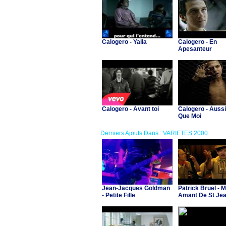
Calogero - Yalla
Calogero - En
Apesanteur
Calogero - Avant toi
Calogero - Aussi
Que Moi
Derniers Ajouts Dans : VARIETES 2000
Jean-Jacques Goldman
Patrick Bruel - 
- Petite Fille
Amant De St Je