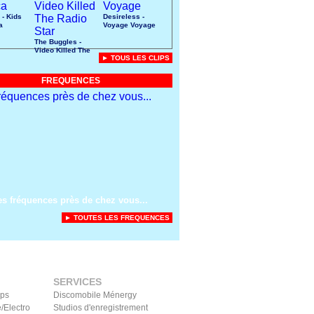
 - Kids
Desireless -
a
Voyage Voyage
The Buggles -
Video Killed The
► TOUS LES CLIPS
Radio Star
FREQUENCES
es fréquences près de chez vous...
► TOUTES LES FREQUENCES
SERVICES
ips
Discomobile Ménergy
/Electro
Studios d'enregistrement