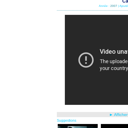
Ca
Année :
2007
| Ajout
► Affiche
Suggestions