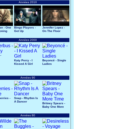
Années 2010
an - One
Bingo Players -
Jennifer Lopez -
oning
Get Up
On The Floor
Années 2000
-
Katy Perry - I
Beyoncé - Single
Kissed A Girl
Ladies
Années 90
erries -
Snap - Rhythm Is
A Dancer
Britney Spears -
Baby One More
Time
Années 80