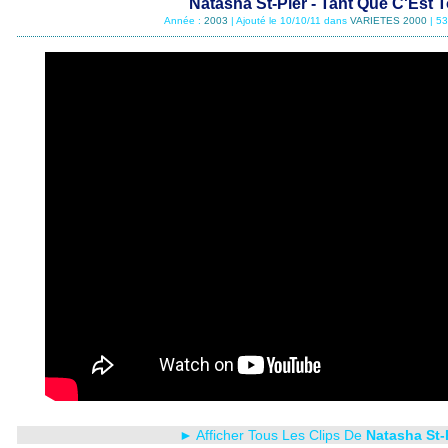
Natasha St-Pier - Tant Que C'Est T
Année :
2003
| Ajouté le 10/10/11 dans
VARIETES 2000
| 5
► Afficher Tous Les Clips De
Natasha St-