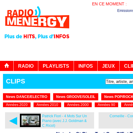
EN CE MOMENT :
LE
Emission
RADIO
PLAYLISTS
INFOS
JEUX
CLI
CLIPS
News DANCE/ELECTRO
News GROOVE/SOLEIL
News POP/ROC
Années 2020
Années 2010
Années 2000
Années 90
Anné
◄
Patrick Fiori - 4 Mots Sur Un
Corneille - Co
Piano (avec J.J. Goldman &
C.Ricol)