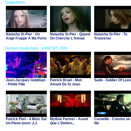
Suggestions
Natasha St-Pier - Un
Natasha St-Pier - Quand
Natasha St-Pier - Tu
Ange Frappe A Ma Porte
On Cherche L'Amour
Trouveras
Derniers Ajouts Dans : VARIETES 2000
Jean-Jacques Goldman
Patrick Bruel - Mon
Sade - Soldier Of Love
- Petite Fille
Amant De St Jean
Patrick Fiori - 4 Mots Sur
Mylène Farmer - Avant
Corneille - Comme un
Un Piano (avec J.J.
Que L'Ombre...
fils
Goldman & C.Ricol)