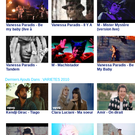
Vanessa Paradis - Be
Vanessa Paradis - Il Y A
M - Mister Mystère
my baby (live à
(version live)
Versailles)
Vanessa Paradis -
M - Machistador
Vanessa Paradis - Be
Tandem
My Baby
Derniers Ajouts Dans : VARIETES 2010
Kendji Girac - Tiago
Clara Luciani - Ma soeur
Amir - On dirait