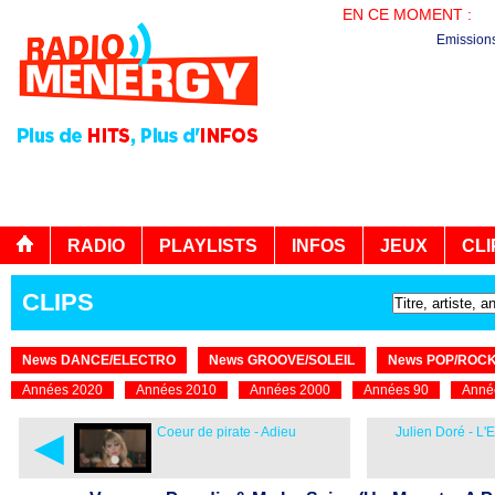
EN CE MOMENT :
BO
Emission
RADIO
PLAYLISTS
INFOS
JEUX
CLI
CLIPS
News DANCE/ELECTRO
News GROOVE/SOLEIL
News POP/ROC
Années 2020
Années 2010
Années 2000
Années 90
Anné
◄
Coeur de pirate - Adieu
Julien Doré - L