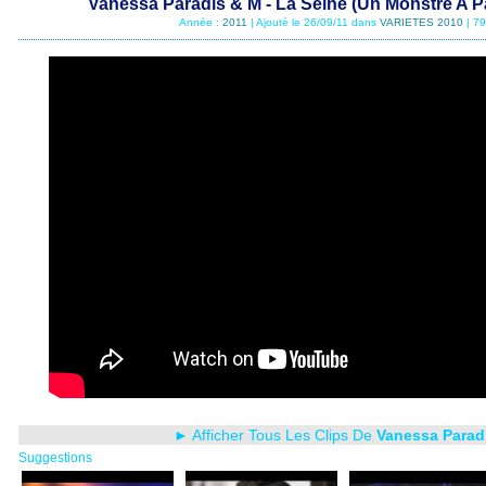
Vanessa Paradis & M - La Seine (Un Monstre A Pari
Année :
2011
| Ajouté le 26/09/11 dans
VARIETES 2010
| 79
► Afficher Tous Les Clips De
Vanessa Parad
Suggestions