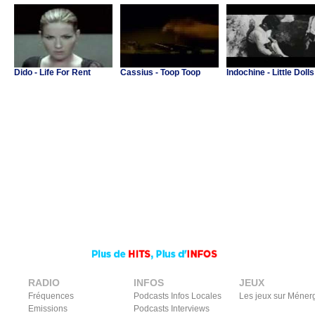
Dido - Life For Rent
Cassius - Toop Toop
Indochine - Little Dolls
RADIO
INFOS
JEUX
Fréquences
Podcasts Infos Locales
Les jeux sur Méner
Emissions
Podcasts Interviews