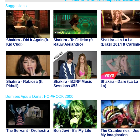
Suggestions
Shakira - Did It Again (ft.
Shakira - Te Felicito (ft
Shakira - La La La
Kid Cudi)
Rauw Alejandro)
(Brazil 2014 ft Carlin
Brown)
Shakira - Rabiosa (ft
Shakira - BZRP Music
Shakira - Dare (La La
Pitbull)
Sessions #53
La)
Derniers Ajouts Dans : POP/ROCK 2000
The Servant - Orchestra
Bon Jovi - It's My Life
The Cranberries - Jus
My Imagination