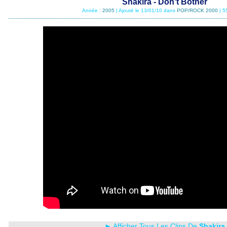
Shakira - Don't Bother
Année :
2005
| Ajouté le 13/01/10 dans
POP/ROCK 2000
| 5
► Afficher Tous Les Clips De
Shakira