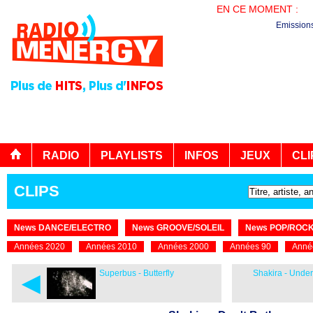
EN CE MOMENT :
AG
Emission
RADIO
PLAYLISTS
INFOS
JEUX
CLI
CLIPS
News DANCE/ELECTRO
News GROOVE/SOLEIL
News POP/ROC
Années 2020
Années 2010
Années 2000
Années 90
Anné
◄
Superbus - Butterfly
Shakira - Unde