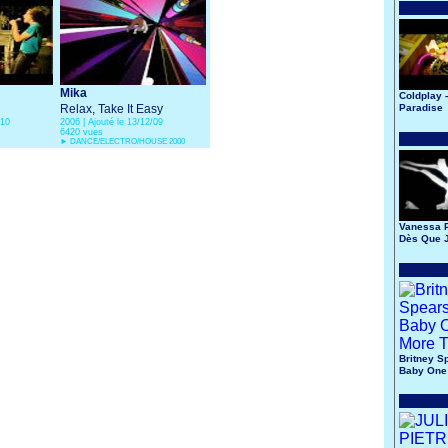
Mika
Coldplay -
Relax, Take It Easy
Paradise
/10
2006 | Ajouté le 13/12/09
6420 vues
►
DANCE/ELECTRO/HOUSE 2000
Vanessa P
Dès Que J
Britney S
Baby One
Time