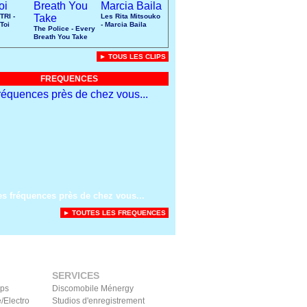
TRI -
Les Rita Mitsouko
Toi
- Marcia Baila
The Police - Every
Breath You Take
► TOUS LES CLIPS
FREQUENCES
es fréquences près de chez vous...
► TOUTES LES FREQUENCES
SERVICES
ips
Discomobile Ménergy
/Electro
Studios d'enregistrement