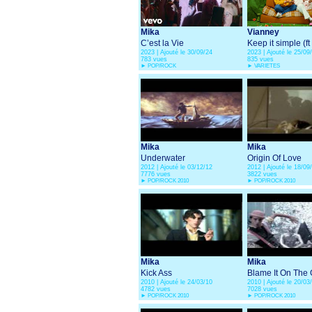
Mika
Vianney
C’est la Vie
Keep it simple (ft
2023 | Ajouté le 30/09/24
2023 | Ajouté le 25/09
783 vues
835 vues
►
POP/ROCK
►
VARIETES
Mika
Mika
Underwater
Origin Of Love
2012 | Ajouté le 03/12/12
2012 | Ajouté le 18/09
7776 vues
3822 vues
►
POP/ROCK 2010
►
POP/ROCK 2010
Mika
Mika
Kick Ass
Blame It On The 
2010 | Ajouté le 24/03/10
2010 | Ajouté le 20/03
4782 vues
7028 vues
►
POP/ROCK 2010
►
POP/ROCK 2010