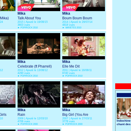
Mika
Mika
 Mika)
Talk About You
Boum Boum Boum
/24
2015 | Ajouté le 19/08/15
2014 | Ajouté le 29/07/14
3603 vues
4818 vues
►
POP/ROCK 2010
►
VARIETES 2010
Mika
Mika
Celebrate (ft Pharrell)
Elle Me Dit
/12
2012 | Ajouté le 13/08/12
2011 | Ajouté le 16/08/11
4290 vues
8740 vues
►
POP/ROCK 2010
►
POP/ROCK 2010
Mika
Mika
Girls
Rain
Big Girl (You Are
/10
2009 | Ajouté le 12/03/10
2007 | Ajouté le 27/03/11
Beautiful)
Indochine
4706 vues
3778 vues
chant des
►
POP/ROCK 2000
►
POP/ROCK 2000