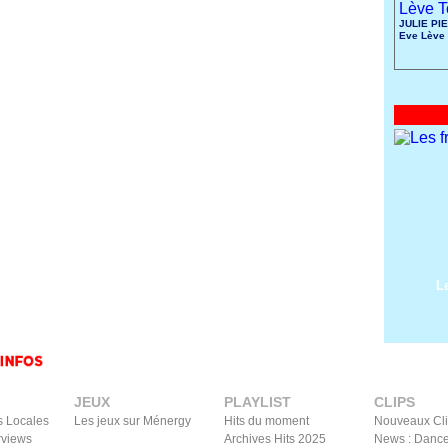
JULIE PIE
Eve Lève 
L
JEUX
PLAYLIST
CLIPS
s Locales
Les jeux sur Ménergy
Hits du moment
Nouveaux Cl
rviews
Archives Hits 2025
News : Dance