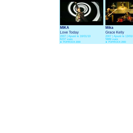
MIKA
Mika
Love Today
Grace Kelly
2007 | Ajouté le 16/01/10
2007 | Ajouté le 13/01
6237 vues
5889 vues
►
POP/ROCK 2000
►
POP/ROCK 2000