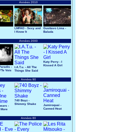
Années 2010
LMFAO - Sexy and
Gusttavo Lima -
I Know It
Balada
Années 2000
Katy Perry - I
Kissed A Girl
aradis -
t.A.T.u. - All The
'Te Vois
Things She Said
Années 90
740 Boyz -
Shimmy Shake
Jamiroquai -
pears -
Canned Heat
 More
Années 80