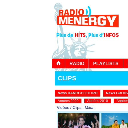
RADIO
PLAYLISTS
CLIPS
News DANCE/ELECTRO
News GROOV
Années 2020
Années 2010
Années
Vidéos / Clips :
Mika
.