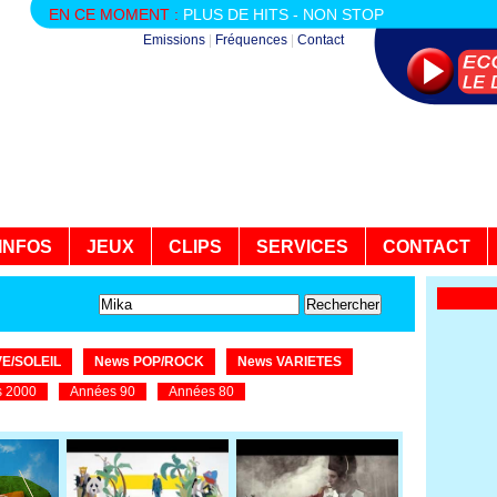
EN CE MOMENT :
PLUS DE HITS - NON STOP
Emissions
|
Fréquences
|
Contact
INFOS
JEUX
CLIPS
SERVICES
CONTACT
E/SOLEIL
News POP/ROCK
News VARIETES
 2000
Années 90
Années 80