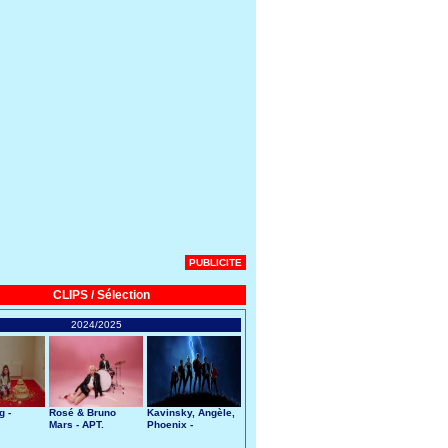
PUBLICITE
CLIPS / Sélection
2024/2025
g -
Rosé & Bruno
Kavinsky, Angèle,
Mars - APT.
Phoenix -
Nightcall