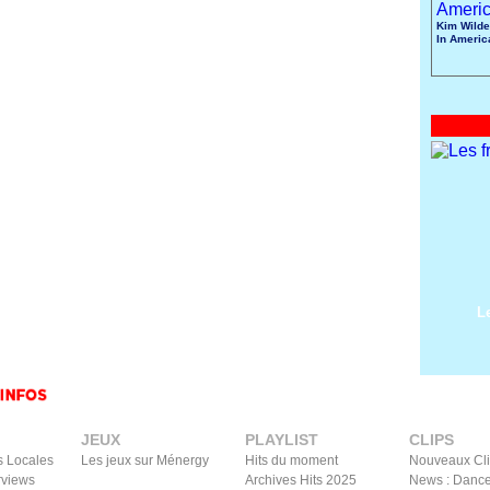
Kim Wilde
In Americ
L
JEUX
PLAYLIST
CLIPS
s Locales
Les jeux sur Ménergy
Hits du moment
Nouveaux Cl
rviews
Archives Hits 2025
News : Dance