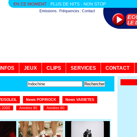
EN CE MOMENT :
PLUS DE HITS - NON STOP
Emissions
|
Fréquences
|
Contact
INFOS
JEUX
CLIPS
SERVICES
CONTACT
E/SOLEIL
News POP/ROCK
News VARIETES
 2000
Années 90
Années 80