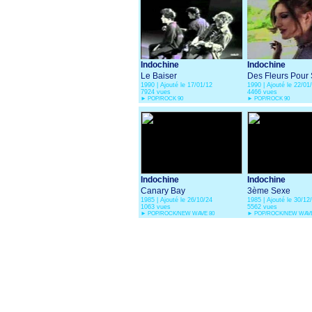
Indochine
Indochine
Le Baiser
Des Fleurs Pour 
1990 | Ajouté le 17/01/12
1990 | Ajouté le 22/01
7924 vues
4466 vues
►
POP/ROCK 90
►
POP/ROCK 90
Indochine
Indochine
Canary Bay
3ème Sexe
1985 | Ajouté le 26/10/24
1985 | Ajouté le 30/12
1063 vues
5562 vues
►
POP/ROCK/NEW WAVE 80
►
POP/ROCK/NEW WAVE