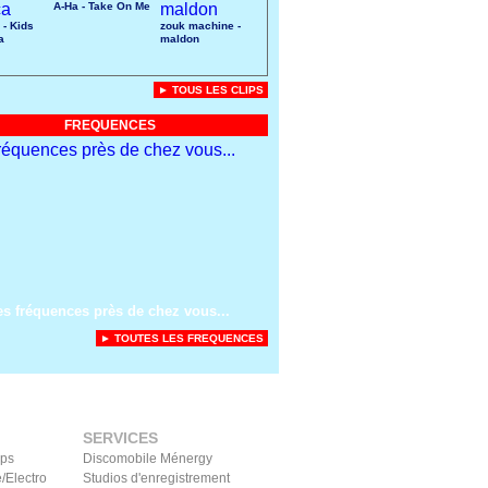
A-Ha - Take On Me
 - Kids
zouk machine -
a
maldon
► TOUS LES CLIPS
FREQUENCES
es fréquences près de chez vous...
► TOUTES LES FREQUENCES
SERVICES
ips
Discomobile Ménergy
/Electro
Studios d'enregistrement