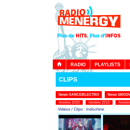
RADIO
PLAYLISTS
CLIPS
News DANCE/ELECTRO
News GROOV
Années 2020
Années 2010
Années
Vidéos / Clips :
Indochine
.