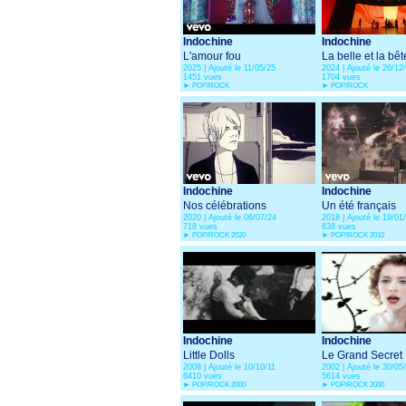
Indochine
Indochine
L'amour fou
La belle et la bêt
2025 | Ajouté le 11/05/25
2024 | Ajouté le 26/12
1451 vues
1704 vues
►
POP/ROCK
►
POP/ROCK
Indochine
Indochine
Nos célébrations
Un été français
2020 | Ajouté le 06/07/24
2018 | Ajouté le 19/01
718 vues
838 vues
►
POP/ROCK 2020
►
POP/ROCK 2010
Indochine
Indochine
Little Dolls
Le Grand Secret
2008 | Ajouté le 10/10/11
2002 | Ajouté le 30/05
6410 vues
5614 vues
►
POP/ROCK 2000
►
POP/ROCK 2000