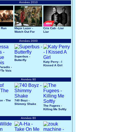
Années 2010
- Run
Major Lazer -
Cris Cab - Liar
Watch Out For
Liar
This
Années 2000
Superbus -
Butterfly
Katy Perry - I
Kissed A Girl
aradis -
'Te Vois
Années 90
se - The
740 Boyz -
Shimmy Shake
The Fugees -
Killing Me Softly
Années 80