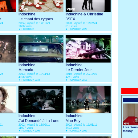
Indochine
Indochine & Christine
e
Le chant des cygnes
and the Queens
3SEX
/24
2024 | Ajouté le 17/10/24
2020 | Ajouté le 11/07/24
1686 vues
818 vues
►
POP/ROCK
►
POP/ROCK 2020
Indochine
Indochine
Memoria
Le Dernier Jour
/25
2013 | Ajouté le 11/04/13
2010 | Ajouté le 22/11/10
4106 vues
4261 vues
►
POP/ROCK 2010
►
POP/ROCK 2010
Indochine
Indochine
J'ai Demandé à La Lune
Mao Boy
/11
2002 | Ajouté le 13/02/11
2002 | Ajouté le 16/01/11
Lola Youn
11097 vues
4493 vues
Messy
►
POP/ROCK 2000
►
POP/ROCK 2000