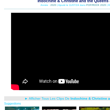
Indochine & Christine and the Queens
Année :
2020
| Ajouté le 11/07/24 dans
POP/ROCK 2020
| 8
► Afficher Tous Les Clips De
Indochine & Christine 
Suggestions