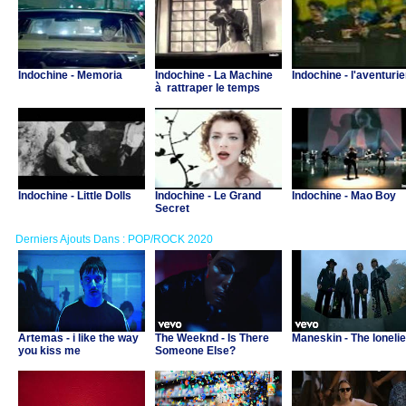
Indochine - Memoria
Indochine - La Machine
Indochine - l'aventurie
à rattraper le temps
Indochine - Little Dolls
Indochine - Le Grand
Indochine - Mao Boy
Secret
Derniers Ajouts Dans : POP/ROCK 2020
Artemas - i like the way
The Weeknd - Is There
Maneskin - The lonelie
you kiss me
Someone Else?