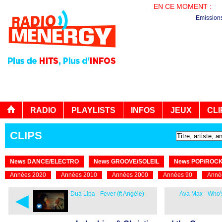
EN CE MOMENT :
PL
Emission
RADIO
PLAYLISTS
INFOS
JEUX
CLI
CLIPS
News DANCE/ELECTRO
News GROOVE/SOLEIL
News POP/ROC
Années 2020
Années 2010
Années 2000
Années 90
Anné
◄
Dua Lipa - Fever (ft Angèle)
Ava Max - Who'