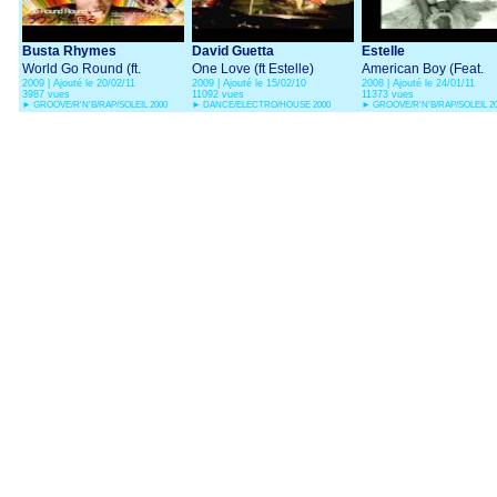
Busta Rhymes
David Guetta
Estelle
World Go Round (ft.
One Love (ft Estelle)
American Boy (Feat.
2009 | Ajouté le 20/02/11
2009 | Ajouté le 15/02/10
2008 | Ajouté le 24/01/11
Estelle)
Kanye West)
3987 vues
11092 vues
11373 vues
►
GROOVE/R'N'B/RAP/SOLEIL 2000
►
DANCE/ELECTRO/HOUSE 2000
►
GROOVE/R'N'B/RAP/SOLEIL 2