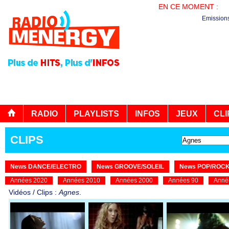
EN CE MOMENT :
EN
Emission
RADIO
PLAYLISTS
INFOS
JEUX
CLI
CLIPS
News DANCE/ELECTRO
News GROOVE/SOLEIL
News POP/ROC
Années 2020
Années 2010
Années 2000
Années 90
Anné
Vidéos / Clips :
Agnes
.