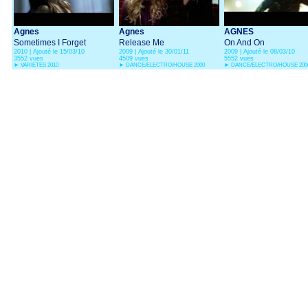
Agnes
Agnes
AGNES
Sometimes I Forget
Release Me
On And On
2010 | Ajouté le 15/03/10
2009 | Ajouté le 30/01/11
2009 | Ajouté le 08/03/10
3552 vues
4509 vues
5552 vues
►
VARIETES 2010
►
DANCE/ELECTRO/HOUSE 2000
►
DANCE/ELECTRO/HOUSE 200