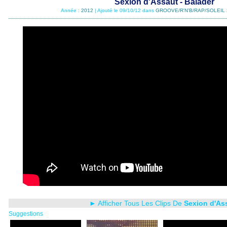
Sexion d'Assaut - Balader
Année :
2012
| Ajouté le 09/10/12 dans
GROOVE/R'N'B/RAP/SOLEIL 
► Afficher Tous Les Clips De
Sexion d'As
Suggestions