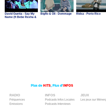
David Guetta - Say My
Bigflo & Oli - Dommage
Ridsa - Porto Rico
Name (ft Bebe Rexha &
J Balvin)
RADIO
INFOS
JEUX
Fréquences
Podcasts Infos Locales
Les jeux sur Méner
Emissions
Podcasts Interviews