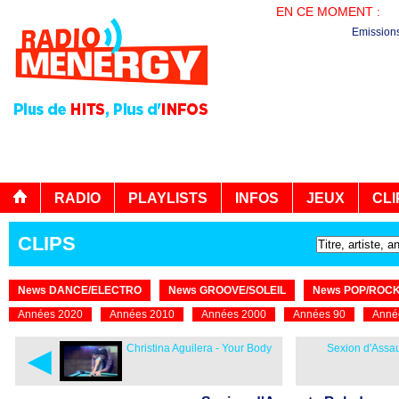
EN CE MOMENT :
PL
Emission
RADIO
PLAYLISTS
INFOS
JEUX
CLI
CLIPS
News DANCE/ELECTRO
News GROOVE/SOLEIL
News POP/ROC
Années 2020
Années 2010
Années 2000
Années 90
Anné
◄
Christina Aguilera - Your Body
Sexion d'Assau