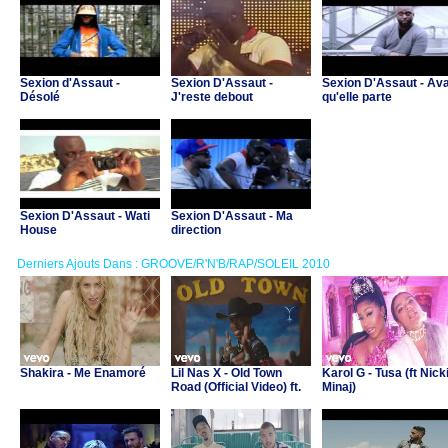
Sexion d'Assaut -
Sexion D'Assaut -
Sexion D'Assaut - Av
Désolé
J'reste debout
qu'elle parte
Sexion D'Assaut - Wati
Sexion D'Assaut - Ma
House
direction
Derniers Ajouts Dans : GROOVE/R'N'B/RAP/SOLEIL 2010
Shakira - Me Enamoré
Lil Nas X - Old Town
Karol G - Tusa (ft Nick
Road (Official Video) ft.
Minaj)
Billy Ray Cyrus