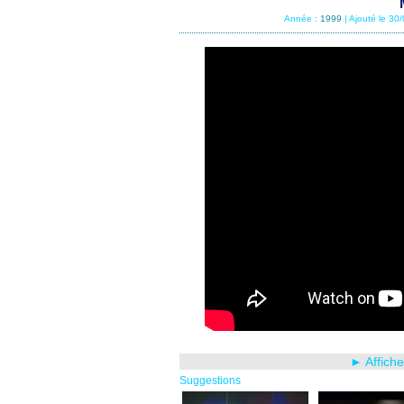
Année :
1999
| Ajouté le 30
► Affich
Suggestions