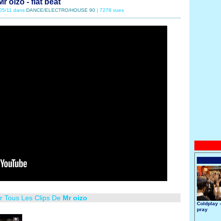
Mr oizo - flat beat
/05/11 dans
DANCE/ELECTRO/HOUSE 90
| 7278 vues
er Tous Les Clips De
Mr oizo
Coldplay 
pray