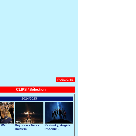
PUBLICITE
CLIPS / Sélection
2024/2025
- We
Beyoncé - Texas
Kavinsky, Angèle,
Hold'em
Phoenix -
Nightcall