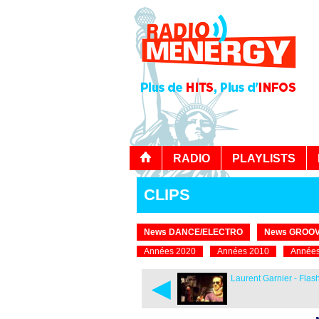
RADIO
PLAYLISTS
CLIPS
News DANCE/ELECTRO
News GROOV
Années 2020
Années 2010
Années
◄
Laurent Garnier - Flas