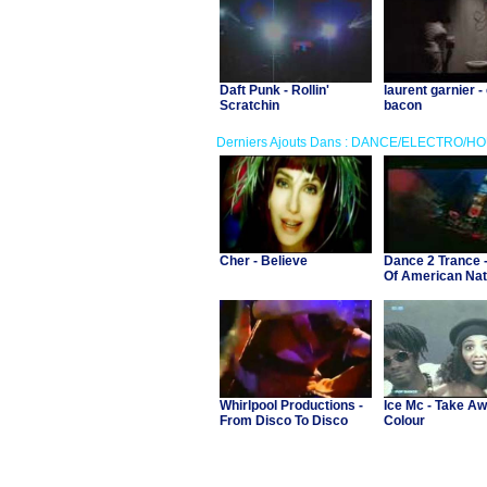
Daft Punk - Rollin'
laurent garnier -
Scratchin
bacon
Derniers Ajouts Dans : DANCE/ELECTRO/H
Cher - Believe
Dance 2 Trance 
Of American Nat
Whirlpool Productions -
Ice Mc - Take A
From Disco To Disco
Colour