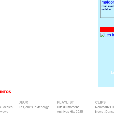
zouk mach
maldon
L
JEUX
PLAYLIST
CLIPS
s Locales
Les jeux sur Ménergy
Hits du moment
Nouveaux Cl
rviews
Archives Hits 2025
News : Dance