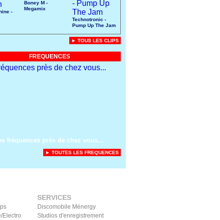
Boney M -
Megamix
ine -
Technotronic -
Pump Up The Jam
► TOUS LES CLIPS
FREQUENCES
es fréquences près de chez vous...
► TOUTES LES FREQUENCES
SERVICES
ips
Discomobile Ménergy
/Electro
Studios d'enregistrement