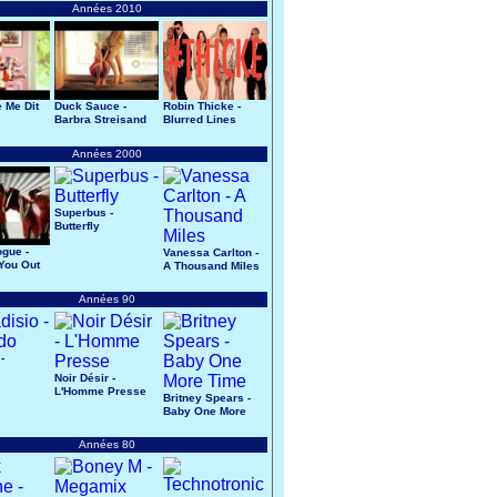
Années 2010
e Me Dit
Duck Sauce -
Robin Thicke -
Barbra Streisand
Blurred Lines
Années 2000
Superbus -
Butterfly
ogue -
Vanessa Carlton -
 You Out
A Thousand Miles
ad
Années 90
-
Noir Désir -
L'Homme Presse
Britney Spears -
Baby One More
Time
Années 80