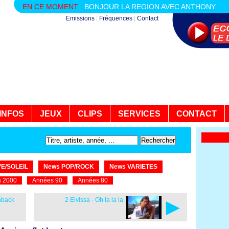
EN CE MOMENT :
BONJOUR LA REGION AVEC ANTHONY
Emissions
|
Fréquences
|
Contact
INFOS
JEUX
CLIPS
SERVICES
CONTACT
E/SOLEIL
News POP/ROCK
News VARIETES
 2000
Années 90
Années 80
►
hback
2 Eivissa - Oh la la la