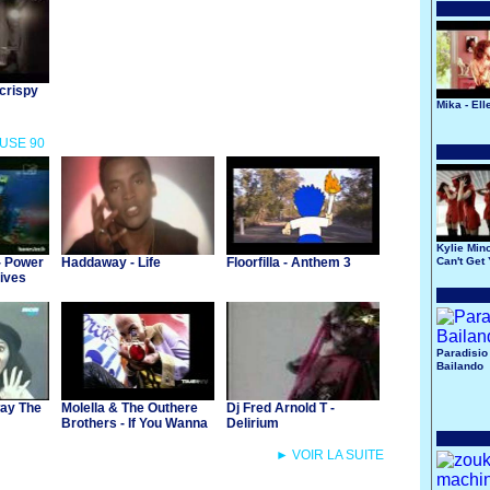
 crispy
Mika - Ell
OUSE 90
Kylie Min
- Power
Haddaway - Life
Floorfilla - Anthem 3
Can't Get
Of My He
ives
Paradisio 
Bailando
way The
Molella & The Outhere
Dj Fred Arnold T -
Brothers - If You Wanna
Delirium
Party
► VOIR LA SUITE