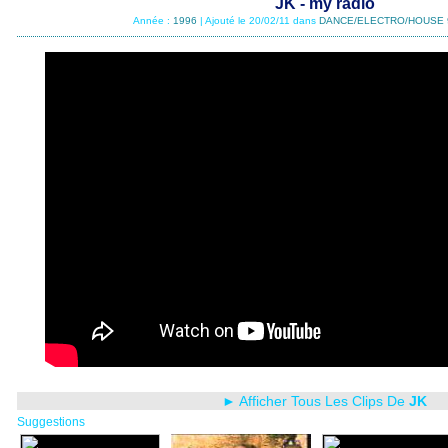
JK - my radio
Année :
1996
| Ajouté le 20/02/11 dans
DANCE/ELECTRO/HOUSE 
► Afficher Tous Les Clips De
JK
Suggestions