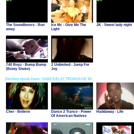
The Soundlovers - Run
Ice Mc - Give Me The
JK - Sweet lady night
away
Light
740 Boyz - Bump Bump
2 Unlimited - Jump For
(Booty Shake)
Joy
Derniers Ajouts Dans : DANCE/ELECTRO/HOUSE 90
Cher - Believe
Dance 2 Trance - Power
Haddaway - Life
Of American Natives