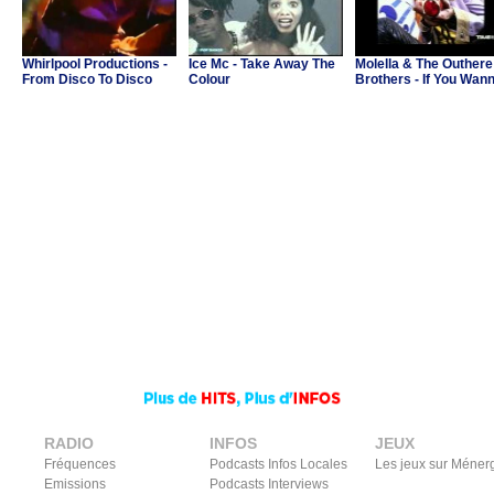
Whirlpool Productions -
Ice Mc - Take Away The
Molella & The Outhere
From Disco To Disco
Colour
Brothers - If You Wan
Party
RADIO
INFOS
JEUX
Fréquences
Podcasts Infos Locales
Les jeux sur Méner
Emissions
Podcasts Interviews