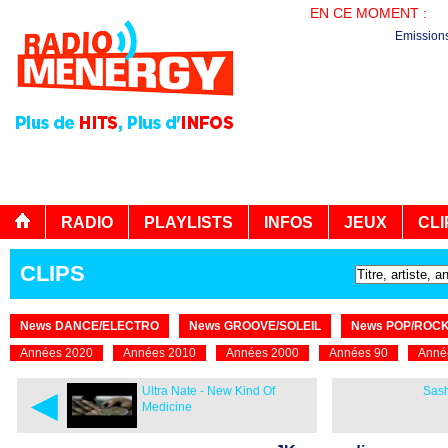
EN CE MOMENT :
PL
Emission
RADIO
PLAYLISTS
INFOS
JEUX
CLI
CLIPS
News DANCE/ELECTRO
News GROOVE/SOLEIL
News POP/ROC
Années 2020
Années 2010
Années 2000
Années 90
Anné
◄
Ultra Nate - New Kind Of
Sash
Medicine