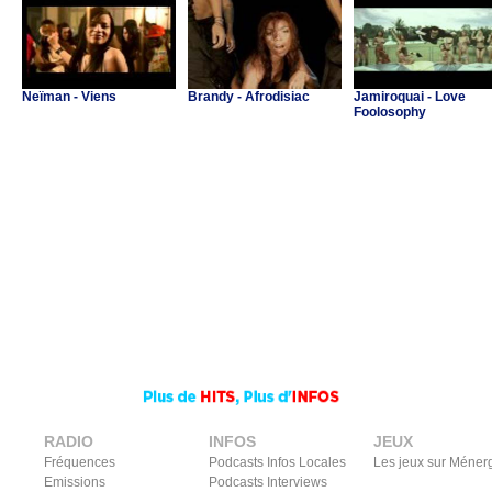
Neïman - Viens
Brandy - Afrodisiac
Jamiroquai - Love
Foolosophy
RADIO
INFOS
JEUX
Fréquences
Podcasts Infos Locales
Les jeux sur Méner
Emissions
Podcasts Interviews