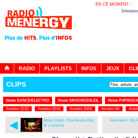
EN CE MOMENT :
PL
Emission
RADIO
PLAYLISTS
INFOS
JEUX
CLI
CLIPS
News DANCE/ELECTRO
News GROOVE/SOLEIL
News POP/ROC
Années 2020
Années 2010
Années 2000
Années 90
Anné
◄
Missy Elliott - One Minute Man
Amel Bent - Ma 
[ft. Ludacris]