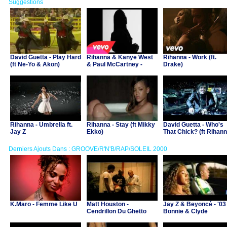
Suggestions
David Guetta - Play Hard
Rihanna & Kanye West
Rihanna - Work (ft.
(ft Ne-Yo & Akon)
& Paul McCartney -
Drake)
FourFiveSeconds
Rihanna - Umbrella ft.
Rihanna - Stay (ft Mikky
David Guetta - Who's
Jay Z
Ekko)
That Chick? (ft Rihann
night version)
Derniers Ajouts Dans : GROOVE/R'N'B/RAP/SOLEIL 2000
K.Maro - Femme Like U
Matt Houston -
Jay Z & Beyoncé - '03
Cendrillon Du Ghetto
Bonnie & Clyde