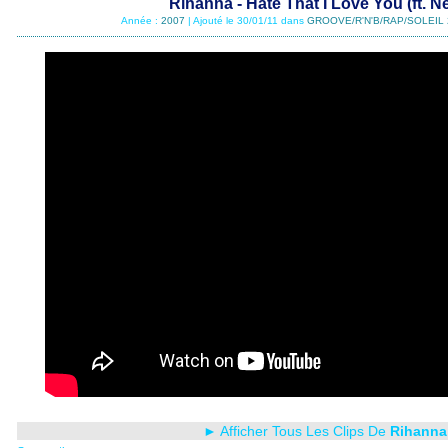
Rihanna - Hate That I Love You (ft. N
Année :
2007
| Ajouté le 30/01/11 dans
GROOVE/R'N'B/RAP/SOLEIL 
► Afficher Tous Les Clips De
Rihanna