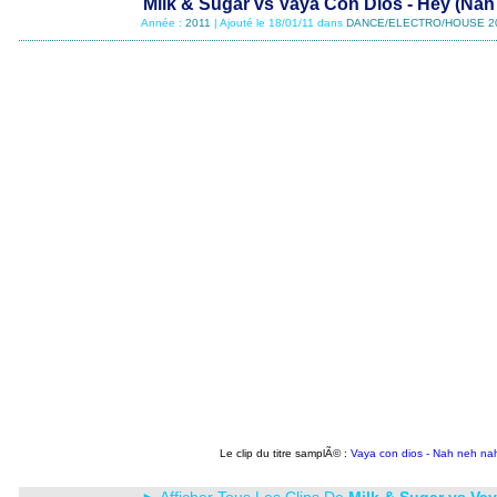
Milk & Sugar vs Vaya Con Dios - Hey (Na
Année :
2011
| Ajouté le 18/01/11 dans
DANCE/ELECTRO/HOUSE 2
Le clip du titre samplÃ© :
Vaya con dios - Nah neh na