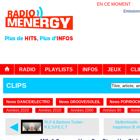
EN CE MOMENT :
PL
Emission
RADIO
PLAYLISTS
INFOS
JEUX
CLI
CLIPS
News DANCE/ELECTRO
News GROOVE/SOLEIL
News POP/ROC
Années 2020
Années 2010
Années 2000
Années 90
Anné
◄
RLP & Barbara Tucker -
Muttonheads -
R.E.S.P.E.C.T
happiness (ft. A