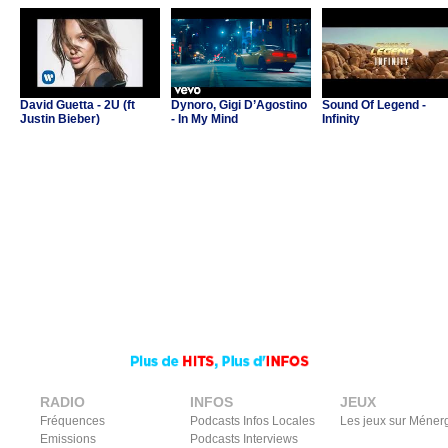
David Guetta - 2U (ft
Dynoro, Gigi D’Agostino
Sound Of Legend -
Justin Bieber)
- In My Mind
Infinity
RADIO
INFOS
JEUX
Fréquences
Podcasts Infos Locales
Les jeux sur Méner
Emissions
Podcasts Interviews