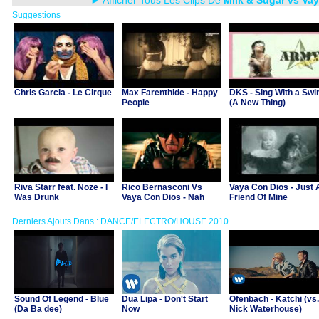
► Afficher Tous Les Clips De
Milk & Sugar vs Va
Suggestions
Chris Garcia - Le Cirque
Max Farenthide - Happy
DKS - Sing With a Swi
People
(A New Thing)
Riva Starr feat. Noze - I
Rico Bernasconi Vs
Vaya Con Dios - Just 
Was Drunk
Vaya Con Dios - Nah
Friend Of Mine
Neh Nah
Derniers Ajouts Dans : DANCE/ELECTRO/HOUSE 2010
Sound Of Legend - Blue
Dua Lipa - Don't Start
Ofenbach - Katchi (vs.
(Da Ba dee)
Now
Nick Waterhouse)