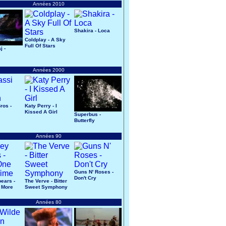
Années 2010
Shakira - Loca
Coldplay - A Sky
Full Of Stars
j -
Années 2000
ros -
Katy Perry - I
Kissed A Girl
Superbus -
Butterfly
Années 90
Guns N' Roses -
Don't Cry
pears -
The Verve - Bitter
 More
Sweet Symphony
Années 80