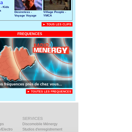
 - Kids
a
Desireless -
Village People -
Voyage Voyage
YMCA
► TOUS LES CLIPS
FREQUENCES
es fréquences près de chez vous...
► TOUTES LES FREQUENCES
SERVICES
ips
Discomobile Ménergy
/Electro
Studios d'enregistrement