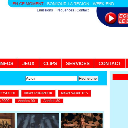
EN CE MOMENT :
BONJOUR LA REGION - WEEK-END
Emissions
|
Fréquences
|
Contact
INFOS
JEUX
CLIPS
SERVICES
CONTACT
E/SOLEIL
News POP/ROCK
News VARIETES
 2000
Années 90
Années 80