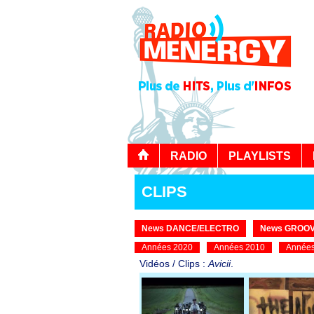
RADIO
PLAYLISTS
CLIPS
News DANCE/ELECTRO
News GROOV
Années 2020
Années 2010
Années
Vidéos / Clips :
Avicii
.