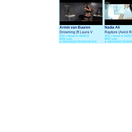
Armin van Buuren
Nadia Ali
Drowning (ft Laura V
Rapture (Avicii 
2011 | Ajouté le 09/06/11
2011 | Ajouté le 24/02/
8202 vues
6825 vues
►
DANCE/ELECTRO/HOUSE 2010
►
DANCE/ELECTRO/HOU