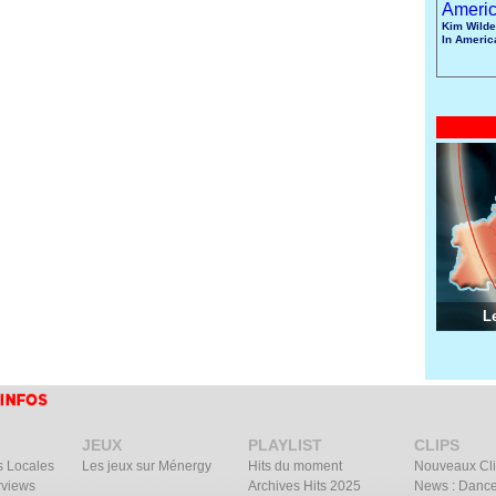
Kim Wilde
In Americ
L
JEUX
PLAYLIST
CLIPS
s Locales
Les jeux sur Ménergy
Hits du moment
Nouveaux Cl
rviews
Archives Hits 2025
News : Dance