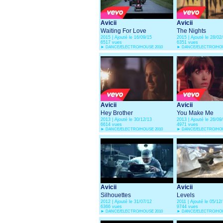
Avicii
Avicii
Waiting For Love
The Nights
2015 | Ajouté le 16/09/15
2015 | Ajouté le 28/02
6517 vues
6351 vues
►
DANCE/ELECTRO/HOUSE 2010
►
DANCE/ELECTRO/HOU
Avicii
Avicii
Hey Brother
You Make Me
2013 | Ajouté le 30/12/13
2013 | Ajouté le 26/09
6614 vues
4971 vues
►
DANCE/ELECTRO/HOUSE 2010
►
DANCE/ELECTRO/HOU
Avicii
Avicii
Silhouettes
Levels
2012 | Ajouté le 31/07/12
2011 | Ajouté le 05/12/
6366 vues
9744 vues
►
DANCE/ELECTRO/HOUSE 2010
►
DANCE/ELECTRO/HOU