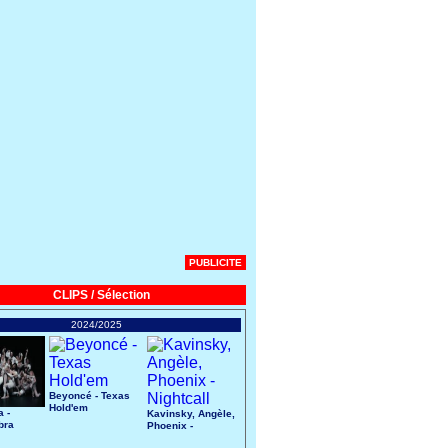
PUBLICITE
CLIPS / Sélection
2024/2025
Beyoncé - Texas
Hold'em
 -
Kavinsky, Angèle,
bra
Phoenix -
Nightcall