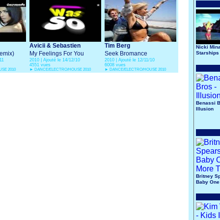
Avicii & Sebastien
Tim Berg
Nicki Mina
Remix)
Drums
My Feelings For You
Seek Bromance
Starships
11
2010 | Ajouté le 14/12/10
2010 | Ajouté le 12/11/10
4551 vues
6008 vues
SE 2010
►
DANCE/ELECTRO/HOUSE 2010
►
DANCE/ELECTRO/HOUSE 2010
Benassi B
Illusion
Britney S
Baby One
Time