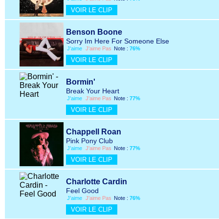
VOIR LE CLIP
Benson Boone
Sorry Im Here For Someone Else
J'aime
J'aime Pas
Note :
76%
VOIR LE CLIP
Bormin'
Break Your Heart
J'aime
J'aime Pas
Note :
77%
VOIR LE CLIP
Chappell Roan
Pink Pony Club
J'aime
J'aime Pas
Note :
77%
VOIR LE CLIP
Charlotte Cardin
Feel Good
J'aime
J'aime Pas
Note :
76%
VOIR LE CLIP