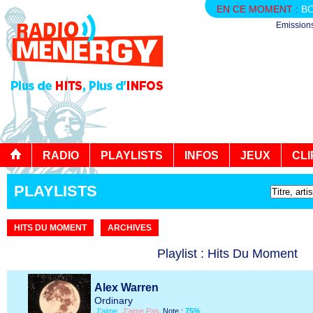
EN CE MOMENT :
BO
Emission
RADIO
PLAYLISTS
INFOS
JEUX
CLI
PLAYLISTS
HITS DU MOMENT
ARCHIVES
Playlist : Hits Du Moment
Alex Warren
Ordinary
J'aime
J'aime Pas
Note :
75%