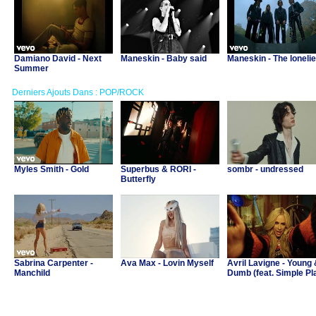
Damiano David - Next
Maneskin - Baby said
Maneskin - The lonelie
Summer
Derniers Ajouts Dans : POP/ROCK
Myles Smith - Gold
Superbus & RORI -
sombr - undressed
Butterfly
Sabrina Carpenter -
Ava Max - Lovin Myself
Avril Lavigne - Young
Manchild
Dumb (feat. Simple Pl