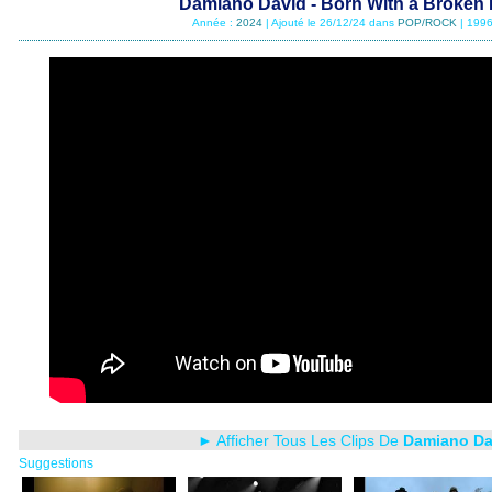
Damiano David - Born With a Broken 
Année :
2024
| Ajouté le 26/12/24 dans
POP/ROCK
| 1996
► Afficher Tous Les Clips De
Damiano Da
Suggestions