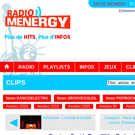
EN CE MOMENT :
PL
Emission
RADIO
PLAYLISTS
INFOS
JEUX
CLI
CLIPS
News DANCE/ELECTRO
News GROOVE/SOLEIL
News POP/ROC
Années 2020
Années 2010
Années 2000
Années 90
Anné
◄
Indochine - La belle et la bête
Calogero - Parie q
encore (ft Ibrah