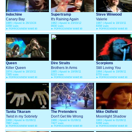
Indochine
Supertramp
Steve Winwood
Canary Bay
It's Raining Again
Valerie
1985 | Ajouté le 26/10/24
1982 | Ajouté le 23/03/12
1987 | Ajouté le 18/10/11
1058 vues
9930 vues
8358 vues
►
POP/ROCK/NEW WAVE 80
►
POP/ROCK/NEW WAVE 80
►
POP/ROCK/NEW WAVE 80
Queen
Dire Straits
Scorpions
Killer Queen
Brothers In Arms
Still Loving You
1974 | Ajouté le 18/10/11
1985 | Ajouté le 19/06/11
1984 | Ajouté le 19/06/11
7395 vues
8210 vues
8755 vues
►
POP/ROCK/NEW WAVE 80
►
POP/ROCK/NEW WAVE 80
►
POP/ROCK/NEW WAVE 80
Tanita Tikaram
The Pretenders
Mike Oldfield
Twist in my Sobriety
Don't Get Me Wrong
Moonlight Shadow
1988 | Ajouté le 01/06/11
1986 | Ajouté le 01/06/11
1983 | Ajouté le 01/06/11
7887 vues
7427 vues
6268 vues
►
POP/ROCK/NEW WAVE 80
►
POP/ROCK/NEW WAVE 80
►
POP/ROCK/NEW WAVE 80