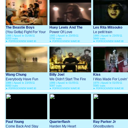
The Beastie Boys
Huey Lewis And The
Les Rita Mitsouko
(You Gotta) Fight For Your
News
Power Of Love
Le petit train
1986 | Ajouté le 01/06/11
1985 | Ajouté le 23/05/11
1989 | Ajouté le 23/05/11
Right (To Party)
6203 vues
5700 vues
5849 vues
►
POP/ROCK/NEW WAVE 80
►
POP/ROCK/NEW WAVE 80
►
POP/ROCK/NEW WAVE 80
Wang Chung
Billy Joel
Kiss
Everybody Have Fun
We Didn't Start The Fire
I Was Made For Lovin'
1986 | Ajouté le 23/05/11
1989 | Ajouté le 01/05/11
1979 | Ajouté le 01/05/11
Tonight
You
6093 vues
5097 vues
5585 vues
►
POP/ROCK/NEW WAVE 80
►
POP/ROCK/NEW WAVE 80
►
POP/ROCK/NEW WAVE 80
Paul Young
Quarterflash
Ray Parker Jr
Come Back And Stay
Harden My Heart
Ghostbusters