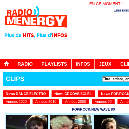
EN CE MOMENT :
EN
Emission
RADIO
PLAYLISTS
INFOS
JEUX
CLI
CLIPS
News DANCE/ELECTRO
News GROOVE/SOLEIL
News POP/ROC
Années 2020
Années 2010
Années 2000
Années 90
Anné
POP/ROCK/NEW WAVE 80