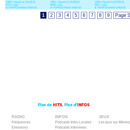
1983 | Ajouté le 01/05/11
1981 | Ajouté le 01/05/11
1984 | Ajouté le 01/05/11
5372 vues
6690 vues
5917 vues
►
POP/ROCK/NEW WAVE 80
►
POP/ROCK/NEW WAVE 80
►
POP/ROCK/NEW WAVE 80
1
2
3
4
5
6
7
8
9
Page S
RADIO
INFOS
JEUX
Fréquences
Podcasts Infos Locales
Les jeux sur Méner
Emissions
Podcasts Interviews