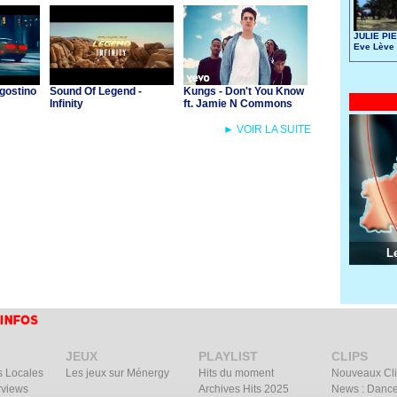
JULIE PIE
Eve Lève 
gostino
Sound Of Legend -
Kungs - Don't You Know
Infinity
ft. Jamie N Commons
► VOIR LA SUITE
L
JEUX
PLAYLIST
CLIPS
s Locales
Les jeux sur Ménergy
Hits du moment
Nouveaux Cl
rviews
Archives Hits 2025
News : Dance