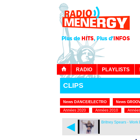
RADIO
PLAYLISTS
CLIPS
News DANCE/ELECTRO
News GROOV
Années 2020
Années 2010
Années
◄
Britney Spears - Work 