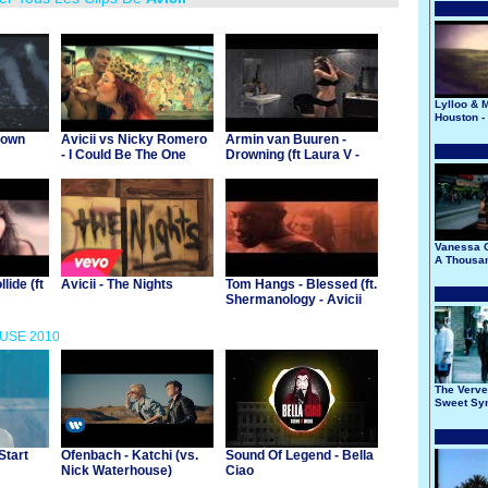
Lylloo & M
Houston -
Down
Avicii vs Nicky Romero
Armin van Buuren -
- I Could Be The One
Drowning (ft Laura V -
(Nicktim)
Avicii Remix)
Vanessa C
A Thousan
lide (ft
Avicii - The Nights
Tom Hangs - Blessed (ft.
Shermanology - Avicii
Edit)
OUSE 2010
The Verve 
Sweet Sy
Start
Ofenbach - Katchi (vs.
Sound Of Legend - Bella
Nick Waterhouse)
Ciao