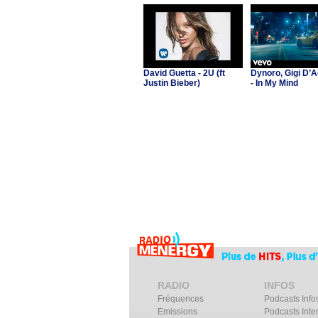
David Guetta - 2U (ft
Dynoro, Gigi D’A
Justin Bieber)
- In My Mind
RADIO
INFOS
Fréquences
Podcasts Info
Emissions
Podcasts Inte