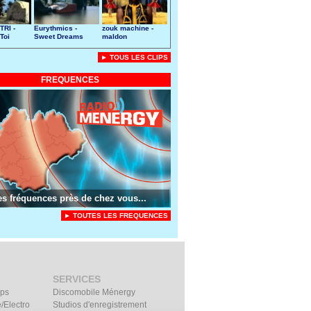
TRI -
Eurythmics -
zouk machine -
Toi
Sweet Dreams
maldon
► TOUS LES CLIPS
FREQUENCES
es fréquences près de chez vous...
► TOUTES LES FREQUENCES
SERVICES
ips
Discomobile Ménergy
/Electro
Studios d'enregistrement