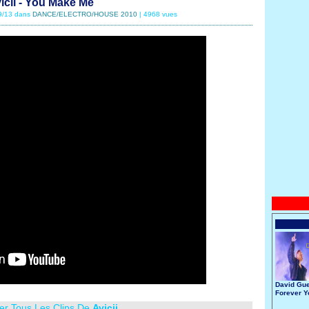
icii - You Make Me
09/13 dans
DANCE/ELECTRO/HOUSE 2010
| 4968 vues
David Gue
Forever 
er Tous Les Clips De
Avicii