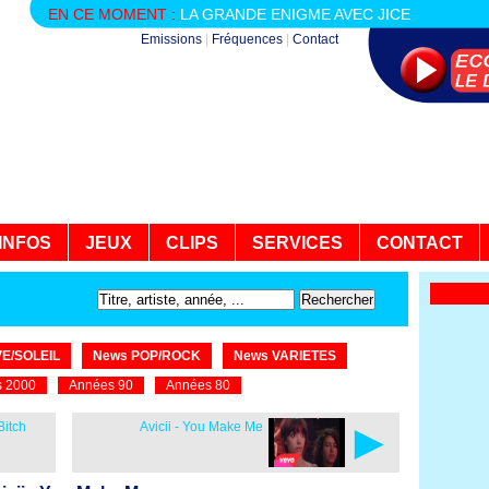
EN CE MOMENT :
LA GRANDE ENIGME AVEC JICE
Emissions
|
Fréquences
|
Contact
INFOS
JEUX
CLIPS
SERVICES
CONTACT
E/SOLEIL
News POP/ROCK
News VARIETES
 2000
Années 90
Années 80
►
Bitch
Avicii - You Make Me