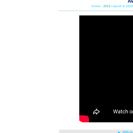
Av
Année :
2013
| Ajouté le 26/
► Affich