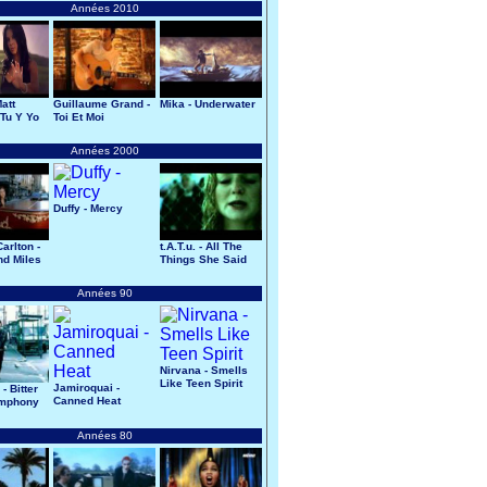
Années 2010
att
Guillaume Grand -
Mika - Underwater
 Tu Y Yo
Toi Et Moi
Années 2000
Duffy - Mercy
arlton -
t.A.T.u. - All The
d Miles
Things She Said
Années 90
Nirvana - Smells
Like Teen Spirit
Jamiroquai -
- Bitter
Canned Heat
mphony
Années 80