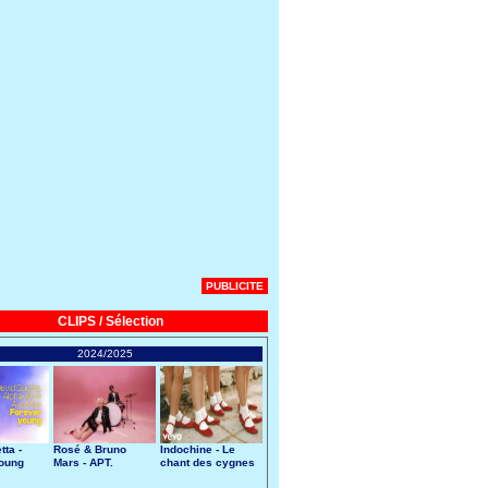
PUBLICITE
CLIPS / Sélection
2024/2025
tta -
Rosé & Bruno
Indochine - Le
Young
Mars - APT.
chant des cygnes