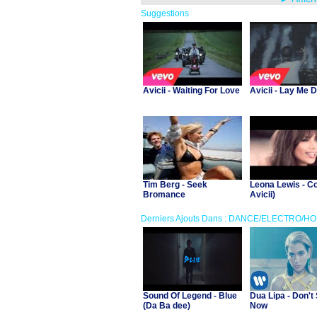
Suggestions
Avicii - Waiting For Love
Avicii - Lay Me 
Tim Berg - Seek
Leona Lewis - Col
Bromance
Avicii)
Derniers Ajouts Dans : DANCE/ELECTRO/H
Sound Of Legend - Blue
Dua Lipa - Don't 
(Da Ba dee)
Now