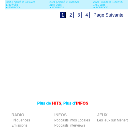
2015 | Ajouté le 03/03/25
2024 | Ajouté le 19/02/25
2025 | Ajouté le 10/02/25
1750 vues
2154 vues
1761 vues
►
POP/ROCK
►
POP/ROCK
►
POP/ROCK
1
2
3
4
Page Suivante
RADIO
INFOS
JEUX
Fréquences
Podcasts Infos Locales
Les jeux sur Méner
Emissions
Podcasts Interviews