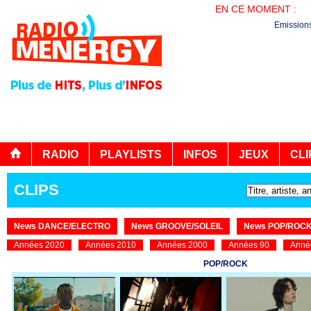
EN CE MOMENT :
PL
Emission
RADIO
PLAYLISTS
INFOS
JEUX
CLI
CLIPS
News DANCE/ELECTRO
News GROOVE/SOLEIL
News POP/ROC
Années 2020
Années 2010
Années 2000
Années 90
Anné
POP/ROCK