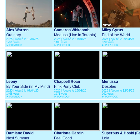
Alex Warren
Cameron Whitcomb
Miley Cyrus
Ordinary
Medusa (Live in Toronto)
End of the World
2025 | Ajouté le 18/04/25
2025 | Ajouté le 17/04/25
2025 | Ajouté le 09/04/25
1751 vues
1403 vues
879 vues
►
POP/ROCK
►
POP/ROCK
►
POP/ROCK
Leony
Chappell Roan
Mentissa
By Your Side (In My Mind)
Pink Pony Club
Désolée
2025 | Ajouté le 07/04/25
2020 | Ajouté le 15/03/25
2025 | Ajouté le 12/03/25
1468 vues
1671 vues
992 vues
►
POP/ROCK
►
POP/ROCK
►
POP/ROCK
Damiano David
Charlotte Cardin
Superbus & Hoshi (Fe
Next Summer
Feel Good
Nicola Sirkis)
Lola