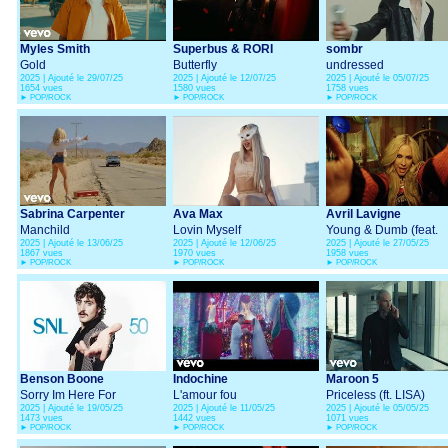
Myles Smith
Superbus & RORI
sombr
Gold
Butterfly
undressed
2025 | Ajouté le 29/07/25
2025 | Ajouté le 12/07/25
2025 | Ajouté le 05/07/25
1654 vues
1580 vues
1758 vues
►
POP/ROCK
►
POP/ROCK
►
POP/ROCK
Sabrina Carpenter
Ava Max
Avril Lavigne
Manchild
Lovin Myself
Young & Dumb (feat.
2025 | Ajouté le 13/06/25
2025 | Ajouté le 12/06/25
2025 | Ajouté le 27/05/25
Simple Plan)
1867 vues
1970 vues
1958 vues
►
POP/ROCK
►
POP/ROCK
►
POP/ROCK
Benson Boone
Indochine
Maroon 5
Sorry Im Here For
L'amour fou
Priceless (ft. LISA)
2025 | Ajouté le 19/05/25
2025 | Ajouté le 11/05/25
2025 | Ajouté le 05/05/25
Someone Else
1473 vues
1442 vues
1071 vues
►
POP/ROCK
►
POP/ROCK
►
POP/ROCK