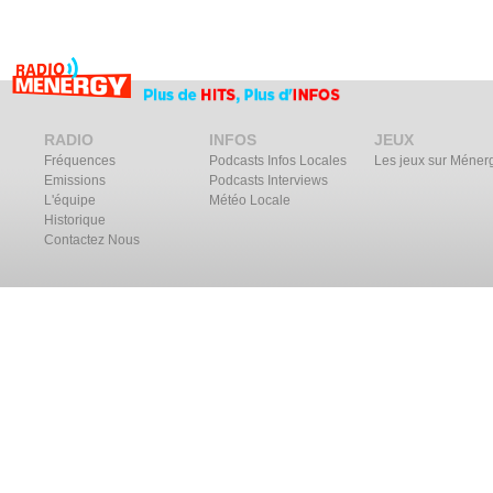
RADIO
INFOS
JEUX
Fréquences
Podcasts Infos Locales
Les jeux sur Méner
Emissions
Podcasts Interviews
L'équipe
Météo Locale
Historique
Contactez Nous