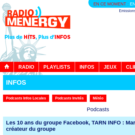
EN CE MOMENT :
EN
Emission
RADIO
PLAYLISTS
INFOS
JEUX
CLI
INFOS
Podcasts Infos Locales
Podcasts Invités
Météo
Podcasts
Les 10 ans du groupe Facebook, TARN INFO : Ma
créateur du groupe