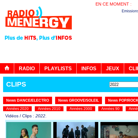
EN CE MOMENT :
PL
Emission
RADIO
PLAYLISTS
INFOS
JEUX
CLI
CLIPS
News DANCE/ELECTRO
News GROOVE/SOLEIL
News POP/ROC
Années 2020
Années 2010
Années 2000
Années 90
Anné
Vidéos / Clips :
2022
.