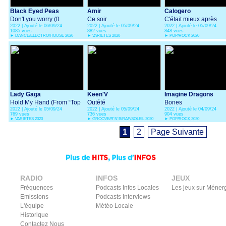
Black Eyed Peas
Amir
Calogero
Don't you worry (ft
Ce soir
C'était mieux après
2022 | Ajouté le 06/09/24
2022 | Ajouté le 05/09/24
2022 | Ajouté le 05/09/24
Shakira & David Guetta)
1085 vues
882 vues
848 vues
►
DANCE/ELECTRO/HOUSE 2020
►
VARIETES 2020
►
POP/ROCK 2020
Lady Gaga
Keen'V
Imagine Dragons
Hold My Hand (From “Top
Outété
Bones
2022 | Ajouté le 05/09/24
2022 | Ajouté le 05/09/24
2022 | Ajouté le 04/09/24
Gun: Maverick”)
769 vues
736 vues
904 vues
►
VARIETES 2020
►
GROOVE/R'N'B/RAP/SOLEIL 2020
►
POP/ROCK 2020
1
2
Page Suivante
RADIO
INFOS
JEUX
Fréquences
Podcasts Infos Locales
Les jeux sur Méner
Emissions
Podcasts Interviews
L'équipe
Météo Locale
Historique
Contactez Nous