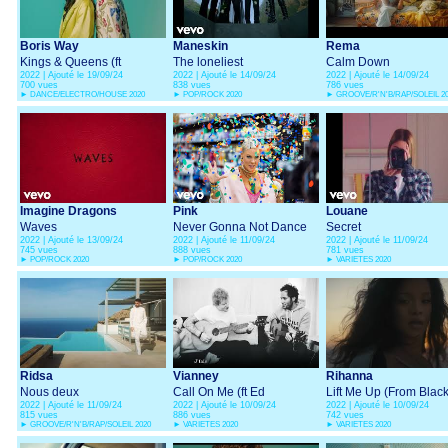
Boris Way
Maneskin
Rema
Kings & Queens (ft
The loneliest
Calm Down
2022 | Ajouté le 19/09/24
2022 | Ajouté le 14/09/24
2022 | Ajouté le 14/09/24
Shibui)
700 vues
838 vues
786 vues
►
DANCE/ELECTRO/HOUSE 2020
►
POP/ROCK 2020
►
GROOVE/R'N'B/RAP/SOLEIL 2
Imagine Dragons
Pink
Louane
Waves
Never Gonna Not Dance
Secret
2022 | Ajouté le 13/09/24
2022 | Ajouté le 11/09/24
2022 | Ajouté le 11/09/24
Again
745 vues
888 vues
781 vues
►
POP/ROCK 2020
►
POP/ROCK 2020
►
VARIETES 2020
Ridsa
Vianney
Rihanna
Nous deux
Call On Me (ft Ed
Lift Me Up (From Blac
2022 | Ajouté le 11/09/24
2022 | Ajouté le 10/09/24
2022 | Ajouté le 10/09/24
Sheeran) (lyrics video)
Panther: Wakanda
815 vues
886 vues
742 vues
Forever)
►
GROOVE/R'N'B/RAP/SOLEIL 2020
►
VARIETES 2020
►
VARIETES 2020