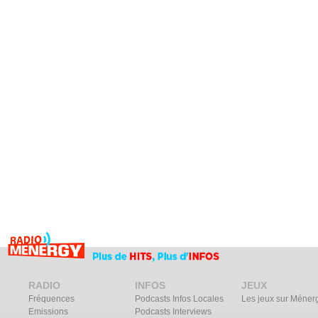
RADIO
INFOS
JEUX
Fréquences
Podcasts Infos Locales
Les jeux sur Méner
Emissions
Podcasts Interviews