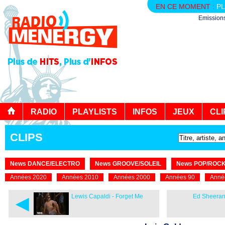
EN CE MOMENT :
PL
Emission
RADIO
PLAYLISTS
INFOS
JEUX
CLI
CLIPS
News DANCE/ELECTRO
News GROOVE/SOLEIL
News POP/ROC
Années 2020
Années 2010
Années 2000
Années 90
Anné
◄
Lewis Capaldi - Forget Me
Ed Sheeran 