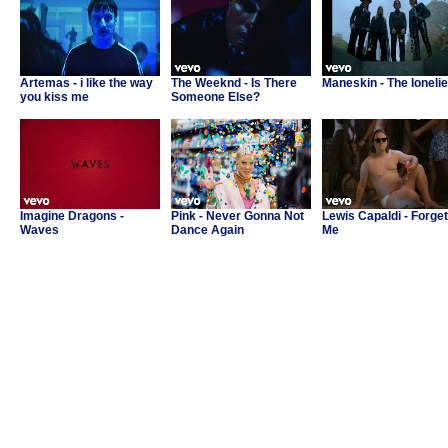
Artemas - i like the way
The Weeknd - Is There
Maneskin - The lonelie
you kiss me
Someone Else?
Imagine Dragons -
Pink - Never Gonna Not
Lewis Capaldi - Forget
Waves
Dance Again
Me