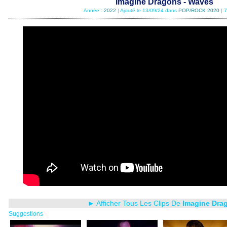
Imagine Dragons - Waves
Année :
2022
| Ajouté le 13/09/24 dans
POP/ROCK 2020
| 
► Afficher Tous Les Clips De
Imagine Dra
Suggestions