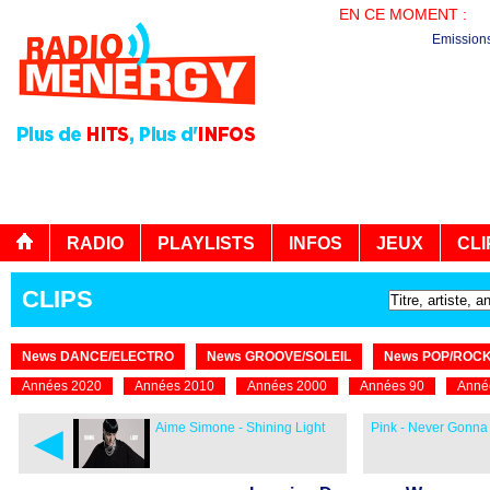
EN CE MOMENT :
LE
Emission
RADIO
PLAYLISTS
INFOS
JEUX
CLI
CLIPS
News DANCE/ELECTRO
News GROOVE/SOLEIL
News POP/ROC
Années 2020
Années 2010
Années 2000
Années 90
Anné
◄
Aime Simone - Shining Light
Pink - Never Gonna