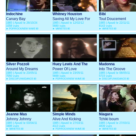
Indochine
Whitney Houston
Bibi
Canary Bay
Saving All My Love For
Tout Doucement
1985 | Ajouté le 26/10/24
1985 | Ajouté le 12/02/12
1985 | Ajouté le 22/11/11
You
1058 vues
5680 vues
8143 vues
►
POP/ROCK/NEW WAVE 80
►
VARIETES 80
►
VARIETES 80
Silver Pozzoli
Huey Lewis And The
Madonna
Around My Dreams
News
Power Of Love
Into The Groove
1985 | Ajouté le 23/05/11
1985 | Ajouté le 23/05/11
1985 | Ajouté le 08/05/11
7050 vues
5699 vues
5715 vues
►
DISCO/FUNK/DANCE 80
►
POP/ROCK/NEW WAVE 80
►
DISCO/FUNK/DANCE 80
Jeanne Mas
Simple Minds
Niagara
Johnny Johnny
Alive And Kicking
Tchiki boum
1985 | Ajouté le 03/04/11
1985 | Ajouté le 27/03/11
1985 | Ajouté le 27/03/11
3496 vues
4113 vues
4839 vues
►
VARIETES 80
►
POP/ROCK/NEW WAVE 80
►
VARIETES 80