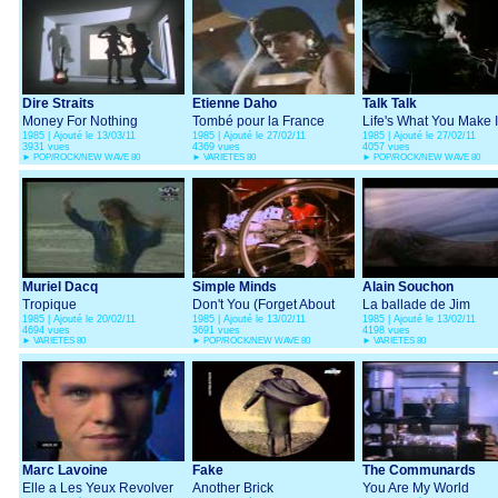
Dire Straits
Etienne Daho
Talk Talk
Money For Nothing
Tombé pour la France
Life's What You Make I
1985 | Ajouté le 13/03/11
1985 | Ajouté le 27/02/11
1985 | Ajouté le 27/02/11
3931 vues
4369 vues
4057 vues
►
POP/ROCK/NEW WAVE 80
►
VARIETES 80
►
POP/ROCK/NEW WAVE 80
Muriel Dacq
Simple Minds
Alain Souchon
Tropique
Don't You (Forget About
La ballade de Jim
1985 | Ajouté le 20/02/11
1985 | Ajouté le 13/02/11
1985 | Ajouté le 13/02/11
Me)
4694 vues
3691 vues
4198 vues
►
VARIETES 80
►
POP/ROCK/NEW WAVE 80
►
VARIETES 80
Marc Lavoine
Fake
The Communards
Elle a Les Yeux Revolver
Another Brick
You Are My World