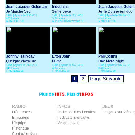
Jean-Jacques Goldman
Indochine
Jean-Jacques Goldm
Je Marche Seul
3ème Sexe
Je Te Donne (en duo
1985 | Ajouté le 30/12/10
1985 | Ajouté le 30/12/10
1985 | Ajouté le 29/12/10
avec Michael Jones)
4013 vues
5560 vues
4348 vues
►
VARIETES 80
►
POP/ROCK/NEW WAVE 80
►
VARIETES 80
Johnny Hallyday
Elton John
Phil Collins
Quelque chose de
Nikita
One More Night
1985 | Ajouté le 21/12/10
1985 | Ajouté le 07/12/10
1985 | Ajouté le 06/12/10
Tennessee
3418 vues
4352 vues
3289 vues
►
VARIETES 80
►
VARIETES 80
►
VARIETES 80
1
2
Page Suivante
RADIO
INFOS
JEUX
Fréquences
Podcasts Infos Locales
Les jeux sur Méner
Emissions
Podcasts Interviews
L'équipe
Météo Locale
Historique
Contactez Nous