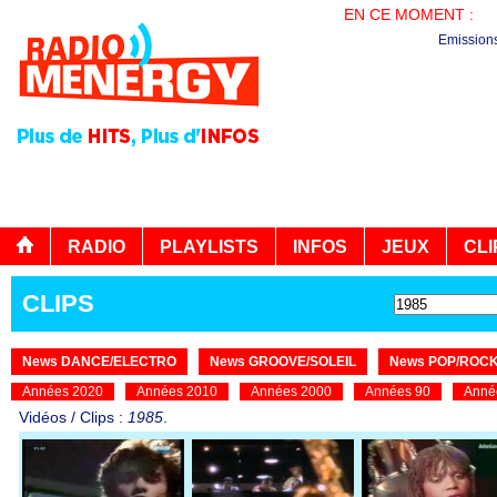
EN CE MOMENT :
PL
Emission
RADIO
PLAYLISTS
INFOS
JEUX
CLI
CLIPS
News DANCE/ELECTRO
News GROOVE/SOLEIL
News POP/ROC
Années 2020
Années 2010
Années 2000
Années 90
Anné
Vidéos / Clips :
1985
.