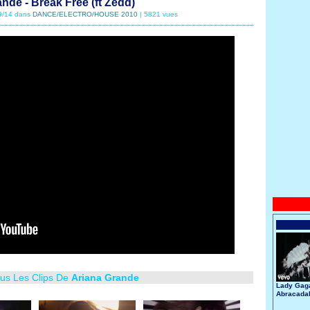
nde - Break Free (ft Zedd)
09/14 dans
DANCE/ELECTRO/HOUSE 2010
| 5821 vues
ous Les Clips De
Ariana Grande
Lady Gaga
Abracada