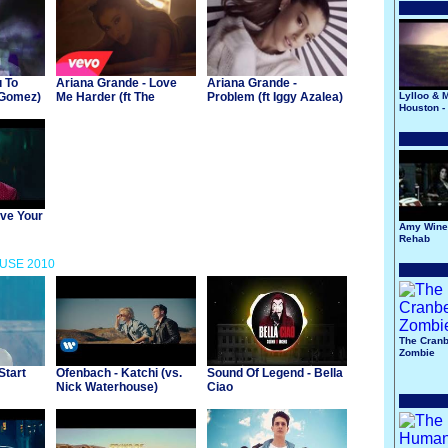
u To
Ariana Grande - Love
Ariana Grande -
 Gomez)
Me Harder (ft The
Problem (ft Iggy Azalea)
Lylloo & M
Houston -
Weeknd)
ve Your
Amy Wine
Rehab
OUSE 2010
The Cranb
Zombie
Start
Ofenbach - Katchi (vs.
Sound Of Legend - Bella
Nick Waterhouse)
Ciao