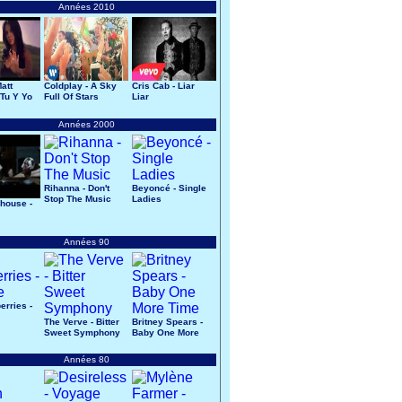
Années 2010
att
Coldplay - A Sky
Cris Cab - Liar
 Tu Y Yo
Full Of Stars
Liar
Années 2000
Rihanna - Don't
Beyoncé - Single
Stop The Music
Ladies
house -
Années 90
erries -
The Verve - Bitter
Britney Spears -
Sweet Symphony
Baby One More
Time
Années 80