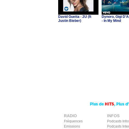
David Guetta - 2U (ft
Dynoro, Gigi D’A
Justin Bieber)
- In My Mind
RADIO
INFOS
Fréquences
Podcasts Info
Emissions
Podcasts Inte