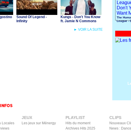
gostino
Sound Of Legend -
Kungs - Don't You Know
The Huma
Infinity
ft. Jamie N Commons
League - 
Want Me
► VOIR LA SUITE
L
JEUX
PLAYLIST
CLIPS
s Locales
Les jeux sur Ménergy
Hits du moment
Nouveaux Cl
rviews
Archives Hits 2025
News : Dance