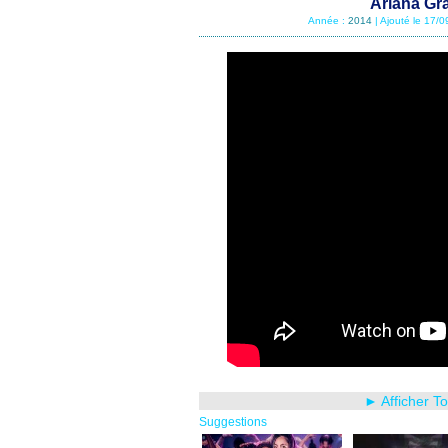
Ariana Gra
Année :
2014
| Ajouté le 17/
► Afficher T
Suggestions