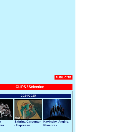
PUBLICITE
CLIPS / Sélection
2024/2025
 -
Sabrina Carpenter
Kavinsky, Angèle,
bra
- Espresso
Phoenix -
Nightcall