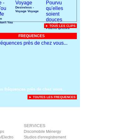
Desireless -
Voyage Voyage
n
Don't You
Mylène Farmer -
► TOUS LES CLIPS
Pourvu qu'elles
soient douces
FREQUENCES
es fréquences près de chez vous...
► TOUTES LES FREQUENCES
SERVICES
ips
Discomobile Ménergy
/Electro
Studios d'enregistrement