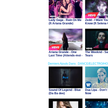
Lady Gaga - Rain On Me
Zedd - I Want Yo
(ft Ariana Grande)
Know (ft Selena
Ariana Grande - One
The Weeknd - Sa
Last Time (Attends-moi -
Tears
ft Kendji Girac)
Derniers Ajouts Dans : DANCE/ELECTRO/H
Sound Of Legend - Blue
Dua Lipa - Don't 
(Da Ba dee)
Now