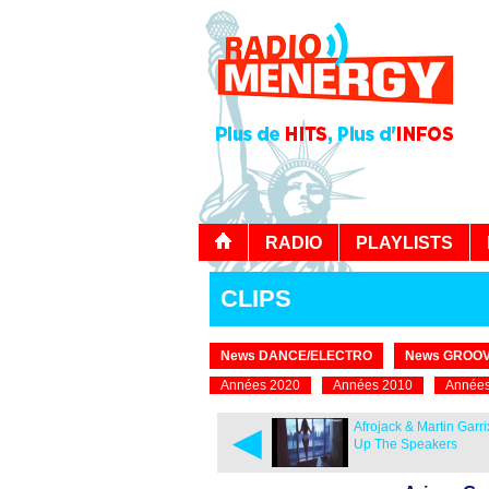
RADIO
PLAYLISTS
CLIPS
News DANCE/ELECTRO
News GROOV
Années 2020
Années 2010
Années
◄
Afrojack & Martin Garri
Up The Speakers