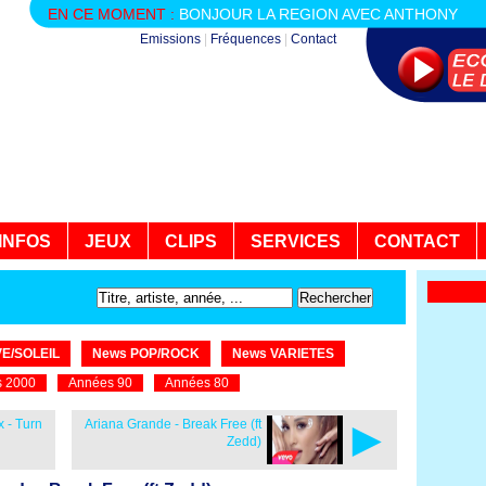
EN CE MOMENT :
BONJOUR LA REGION AVEC ANTHONY
Emissions
|
Fréquences
|
Contact
INFOS
JEUX
CLIPS
SERVICES
CONTACT
E/SOLEIL
News POP/ROCK
News VARIETES
 2000
Années 90
Années 80
►
x - Turn
Ariana Grande - Break Free (ft
Zedd)