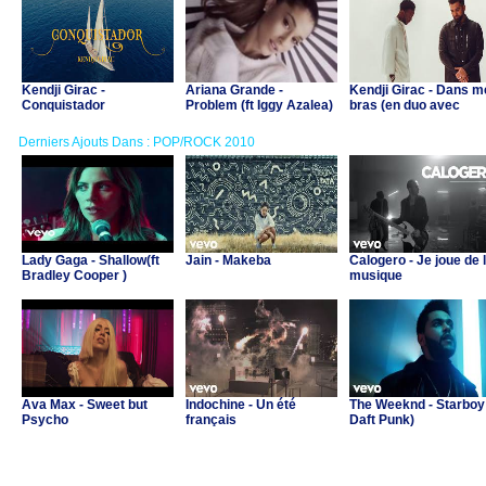
Kendji Girac -
Ariana Grande -
Kendji Girac - Dans m
Conquistador
Problem (ft Iggy Azalea)
bras (en duo avec
Dadju)
Derniers Ajouts Dans : POP/ROCK 2010
Lady Gaga - Shallow(ft
Jain - Makeba
Calogero - Je joue de 
Bradley Cooper )
musique
Ava Max - Sweet but
Indochine - Un été
The Weeknd - Starboy 
Psycho
français
Daft Punk)