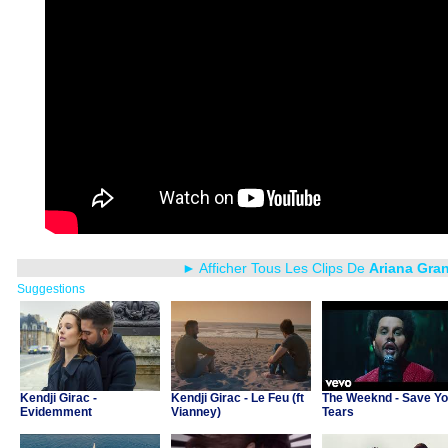
► Afficher Tous Les Clips De
Ariana Gra
Suggestions
Kendji Girac -
Kendji Girac - Le Feu (ft
The Weeknd - Save Yo
Evidemment
Vianney)
Tears