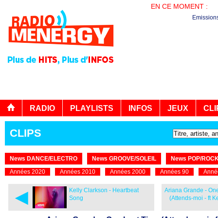
EN CE MOMENT :
LE
Emission
RADIO
PLAYLISTS
INFOS
JEUX
CLI
CLIPS
News DANCE/ELECTRO
News GROOVE/SOLEIL
News POP/ROC
Années 2020
Années 2010
Années 2000
Années 90
Anné
◄
Kelly Clarkson - Heartbeat
Ariana Grande - On
Song
(Attends-moi - ft K