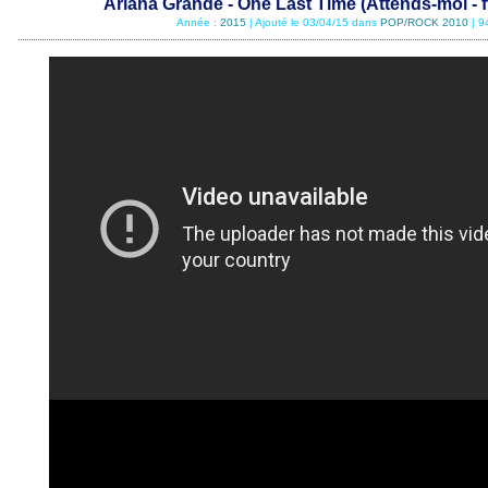
Ariana Grande - One Last Time (Attends-moi - f
Année :
2015
| Ajouté le 03/04/15 dans
POP/ROCK 2010
| 9