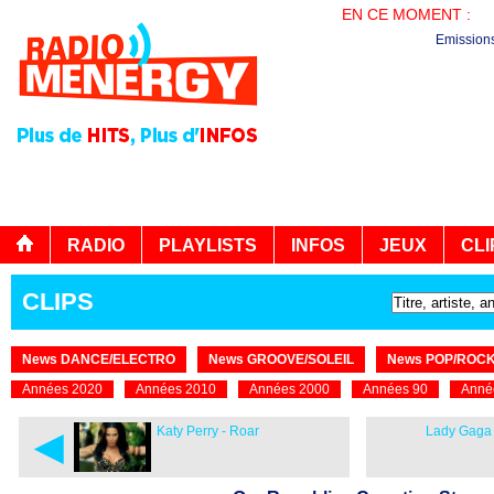
EN CE MOMENT :
EN
Emission
RADIO
PLAYLISTS
INFOS
JEUX
CLI
CLIPS
News DANCE/ELECTRO
News GROOVE/SOLEIL
News POP/ROC
Années 2020
Années 2010
Années 2000
Années 90
Anné
◄
Katy Perry - Roar
Lady Gaga 