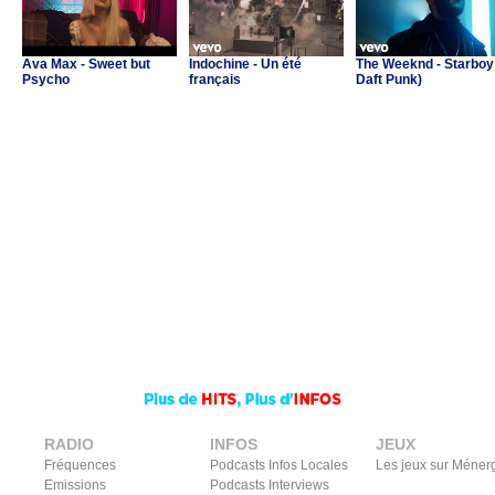
Ava Max - Sweet but
Indochine - Un été
The Weeknd - Starboy 
Psycho
français
Daft Punk)
RADIO
INFOS
JEUX
Fréquences
Podcasts Infos Locales
Les jeux sur Méner
Emissions
Podcasts Interviews