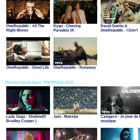
OneRepublic - All The
Kygo - Chasing
David Guetta &
Right Moves
Paradise (ft
OneRepublic - I Don't
OneRepublic)
Wanna Wait
OneRepublic - Good Life
OneRepublic - Runaway
Derniers Ajouts Dans : POP/ROCK 2010
Lady Gaga - Shallow(ft
Jain - Makeba
Calogero - Je joue de 
Bradley Cooper )
musique