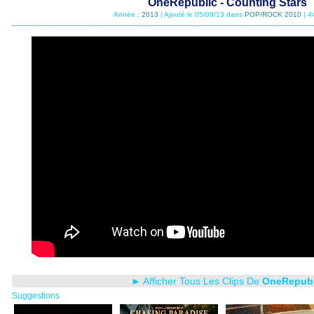
OneRepublic - Counting Stars
Année :
2013
| Ajouté le 05/09/13 dans
POP/ROCK 2010
| 4
► Afficher Tous Les Clips De
OneRepubl
Suggestions