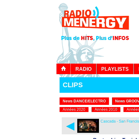
RADIO
PLAYLISTS
CLIPS
News DANCE/ELECTRO
News GROOV
Années 2020
Années 2010
Années
◄
Cascada - San Franci