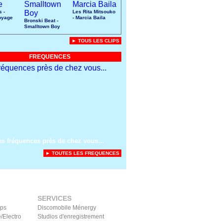
s -
Les Rita Mitsouko
oyage
- Marcia Baila
Bronski Beat -
Smalltown Boy
► TOUS LES CLIPS
FREQUENCES
es fréquences près de chez vous...
► TOUTES LES FREQUENCES
SERVICES
ips
Discomobile Ménergy
/Electro
Studios d'enregistrement