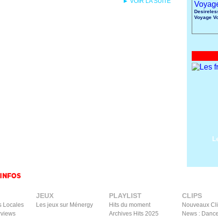
► VOIR LA SUITE
Desireles
Voyage V
L
JEUX
PLAYLIST
CLIPS
s Locales
Les jeux sur Ménergy
Hits du moment
Nouveaux Cl
rviews
Archives Hits 2025
News : Dance