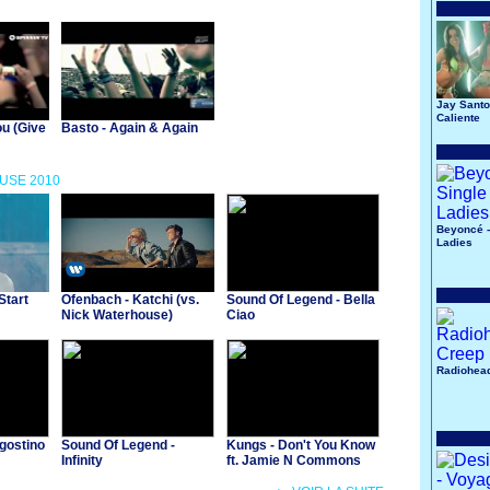
Jay Santo
Caliente
ou (Give
Basto - Again & Again
OUSE 2010
Beyoncé -
Ladies
Start
Ofenbach - Katchi (vs.
Sound Of Legend - Bella
Nick Waterhouse)
Ciao
Radiohead
gostino
Sound Of Legend -
Kungs - Don't You Know
Infinity
ft. Jamie N Commons