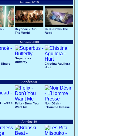
Années 2010
s -
Beyoncé - Run
C2C - Down The
The World
Road
Années 2000
Superbus -
Butterfly
 Single
Chistina Aguilera -
Hurt
Années 90
 - Creep
Felix - Don't You
Noir Désir -
Want Me
L'Homme Presse
Années 80