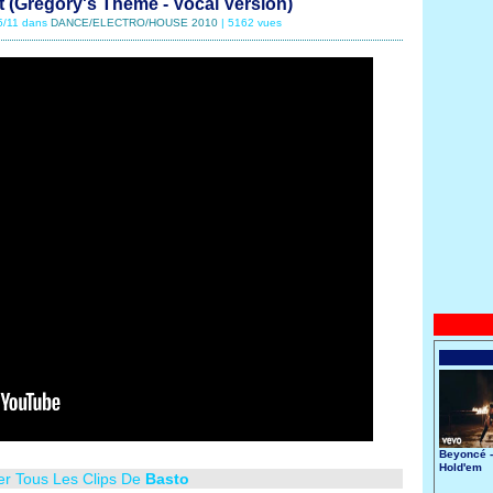
t (Gregory's Theme - Vocal Version)
05/11 dans
DANCE/ELECTRO/HOUSE 2010
| 5162 vues
Beyoncé -
Hold'em
er Tous Les Clips De
Basto