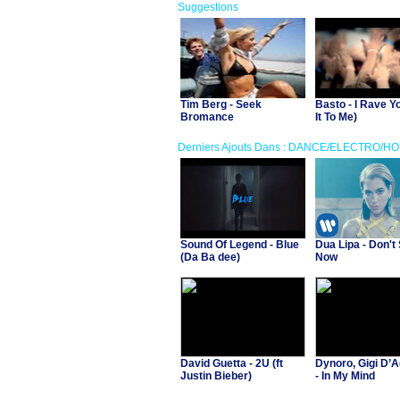
Suggestions
Tim Berg - Seek
Basto - I Rave Y
Bromance
It To Me)
Derniers Ajouts Dans : DANCE/ELECTRO/H
Sound Of Legend - Blue
Dua Lipa - Don't 
(Da Ba dee)
Now
David Guetta - 2U (ft
Dynoro, Gigi D’A
Justin Bieber)
- In My Mind