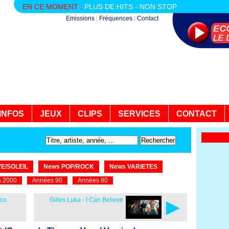
EN CE MOMENT :
PLUS DE HITS - NON STOP
Emissions
|
Fréquences
|
Contact
INFOS
JEUX
CLIPS
SERVICES
CONTACT
E/SOLEIL
News POP/ROCK
News VARIETES
 2000
Années 90
Années 80
►
sco
Gilles Luka - I Can Believe