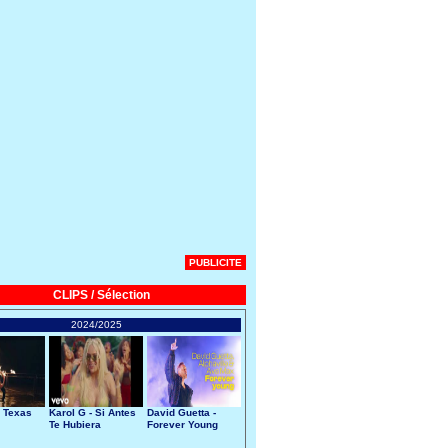
PUBLICITE
CLIPS / Sélection
2024/2025
 Texas
Karol G - Si Antes
David Guetta -
Te Hubiera
Forever Young
Conocido