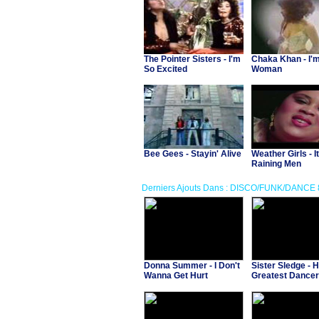
The Pointer Sisters - I'm
Chaka Khan - I'
So Excited
Woman
Bee Gees - Stayin' Alive
Weather Girls - It
Raining Men
Derniers Ajouts Dans : DISCO/FUNK/DANCE 
Donna Summer - I Don't
Sister Sledge - 
Wanna Get Hurt
Greatest Dancer