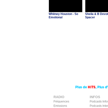
Whitney Houston - So
Sheila & B Devot
Emotional
Spacer
RADIO
INFOS
Fréquences
Podcasts Info
Emissions
Podcasts Inte