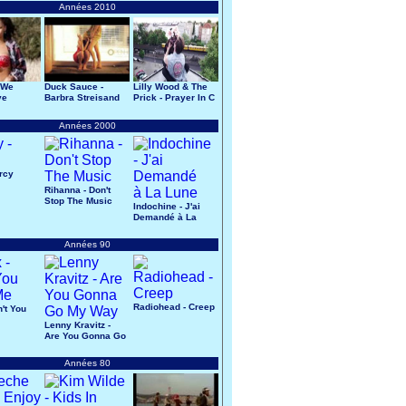
Années 2010
 We
Duck Sauce -
Lilly Wood & The
ve
Barbra Streisand
Prick - Prayer In C
Années 2000
ercy
Rihanna - Don't
Stop The Music
Indochine - J'ai
Demandé à La
Lune
Années 90
Radiohead - Creep
n't You
Lenny Kravitz -
Are You Gonna Go
My Way
Années 80