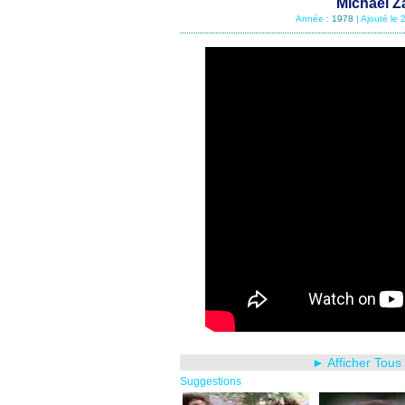
Michael Za
Année :
1978
| Ajouté le
► Afficher Tous
Suggestions