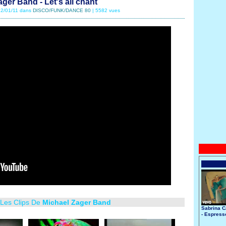
ger Band - Let's all chant
 22/01/11 dans
DISCO/FUNK/DANCE 80
| 5582 vues
 Les Clips De
Michael Zager Band
Sabrina C
- Espress