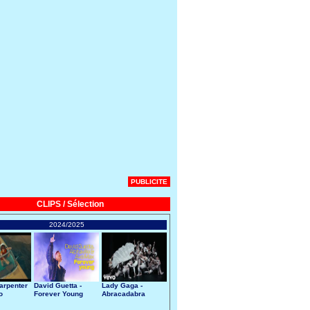
PUBLICITE
CLIPS / Sélection
2024/2025
arpenter
David Guetta -
Lady Gaga -
o
Forever Young
Abracadabra