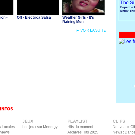
Depeche 
Enjoy The
ion -
Off - Electrica Salsa
Weather Girls - It's
Raining Men
► VOIR LA SUITE
L
JEUX
PLAYLIST
CLIPS
s Locales
Les jeux sur Ménergy
Hits du moment
Nouveaux Cl
rviews
Archives Hits 2025
News : Dance