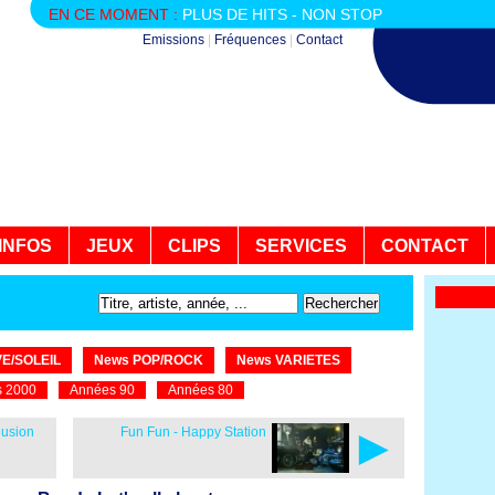
EN CE MOMENT :
PLUS DE HITS - NON STOP
Emissions
|
Fréquences
|
Contact
INFOS
JEUX
CLIPS
SERVICES
CONTACT
E/SOLEIL
News POP/ROCK
News VARIETES
 2000
Années 90
Années 80
►
lusion
Fun Fun - Happy Station