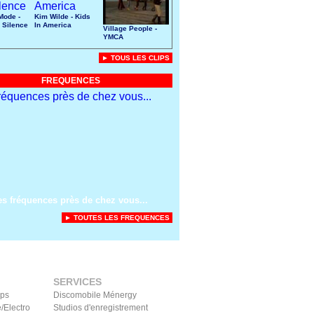
Mode -
Kim Wilde - Kids
 Silence
In America
Village People -
YMCA
► TOUS LES CLIPS
FREQUENCES
es fréquences près de chez vous...
► TOUTES LES FREQUENCES
SERVICES
ips
Discomobile Ménergy
/Electro
Studios d'enregistrement