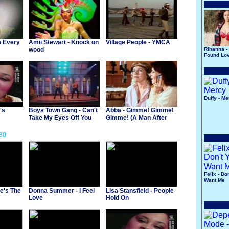
m Every
Amii Stewart - Knock on
Village People - YMCA
wood
Rihanna -
Found Lo
Duffy - M
's
Boys Town Gang - Can't
Abba - Gimme! Gimme!
Take My Eyes Off You
Gimme! (A Man After
Midnight)
80
Felix - Do
Want Me
He's The
Donna Summer - I Feel
Lisa Stansfield - People
Love
Hold On