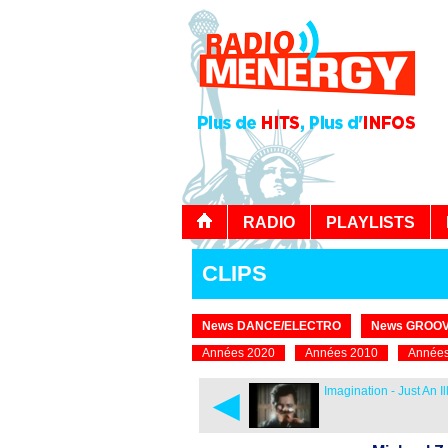
RADIO
PLAYLISTS
CLIPS
News DANCE/ELECTRO
News GROOV
Années 2020
Années 2010
Années
◄
Imagination - Just An Il