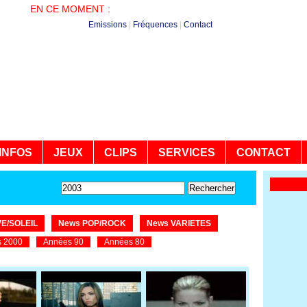
EN CE MOMENT :
PLUS DE HITS - NON STOP
Emissions
|
Fréquences
|
Contact
INFOS
JEUX
CLIPS
SERVICES
CONTACT
E/SOLEIL
News POP/ROCK
News VARIETES
 2000
Années 90
Années 80