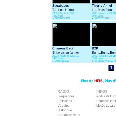
Sugababes
Thierry Amiel
Too Lost In You
Les Mots Bleus
2003 | Ajouté le 29/01/11
2003 | Ajouté le 28/01
3262 vues
3684 vues
►
POP/ROCK 2000
►
VARIETES 2000
Chimene Badi
B2K
Si j'avais su t'aimer
Bump,Bump,Bump (
2003 | Ajouté le 22/01/11
2003 | Ajouté le 22/01
Diddy )
3437 vues
4532 vues
►
VARIETES 2000
►
GROOVE/R'N'B/RAP/SO
1
RADIO
INFOS
Fréquences
Podcasts Info
Emissions
Podcasts Inte
L'équipe
Météo Locale
Historique
Contactez Nous