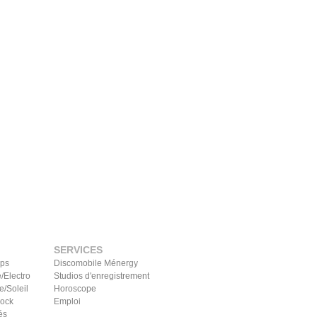
SERVICES
ips
Discomobile Ménergy
/Electro
Studios d'enregistrement
e/Soleil
Horoscope
Rock
Emploi
és