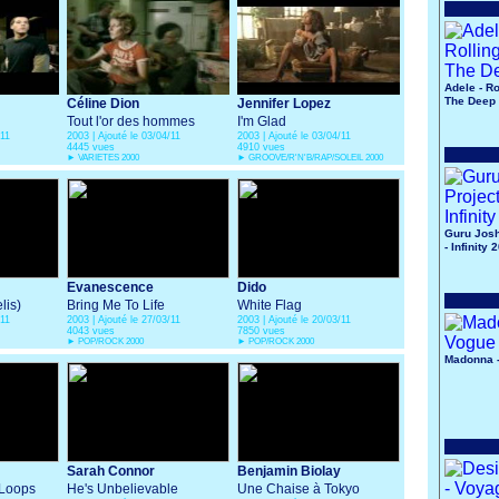
Adele - Ro
The Deep
Céline Dion
Jennifer Lopez
Tout l'or des hommes
I'm Glad
/11
2003 | Ajouté le 03/04/11
2003 | Ajouté le 03/04/11
4445 vues
4910 vues
►
VARIETES 2000
►
GROOVE/R'N'B/RAP/SOLEIL 2000
Guru Josh
- Infinity 
Evanescence
Dido
lis)
Bring Me To Life
White Flag
/11
2003 | Ajouté le 27/03/11
2003 | Ajouté le 20/03/11
4043 vues
7850 vues
►
POP/ROCK 2000
►
POP/ROCK 2000
Madonna 
Sarah Connor
Benjamin Biolay
 Loops
He's Unbelievable
Une Chaise à Tokyo