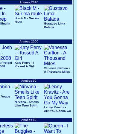
Années 2010
Black M - Sur ma
route
lling In
Gusttavo Lima -
Balada
Années 2000
 Project
Katy Perry - I
2008
Kissed A Girl
Vanessa Carlton -
A Thousand Miles
Années 90
- Vogue
Nirvana - Smells
Like Teen Spirit
Lenny Kravitz -
Are You Gonna Go
My Way
Années 80