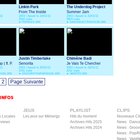
Linkin Park
The Underdog Project
From The Inside
Summer Jam
/11
2003 | Ajouté le 24/01/11
2003 | Ajouté le 22/01/11
3542 vues
5803 vues
►
POP/ROCK 2000
►
DANCE/ELECTRO/HOUSE 2000
Justin Timberlake
Chimène Badi
 ft. P.
Senorita
Je Vais Te Chercher
/11
2003 | Ajouté le 20/01/11
2003 | Ajouté le 16/01/11
3791 vues
4211 vues
LEIL 2000
►
GROOVE/R'N'B/RAP/SOLEIL 2000
►
VARIETES 2000
2
Page Suivante
JEUX
PLAYLIST
CLIPS
s Locales
Les jeux sur Ménergy
Hits du moment
Nouveaux Cl
rviews
Archives Hits 2025
News : Dance
Archives Hits 2024
News : Groov
News : Pop/
News : Variét