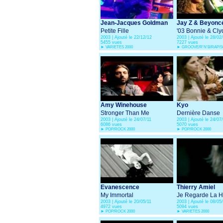
Jean-Jacques Goldman
Jay Z & Beyonc
Petite Fille
'03 Bonnie & Cly
2003 | Ajouté le 22/12/12
2003 | Ajouté le 28/02
5455 vues
7227 vues
►
VARIETES 2000
►
GROOVE/R'N'B/RAP/SO
Amy Winehouse
Kyo
Stronger Than Me
Dernière Danse
2003 | Ajouté le 24/07/11
2003 | Ajouté le 24/07
6086 vues
5070 vues
►
POP/ROCK 2000
►
POP/ROCK 2000
Evanescence
Thierry Amiel
My Immortal
Je Regarde La H
2003 | Ajouté le 20/05/11
2003 | Ajouté le 08/05
4972 vues
5094 vues
►
POP/ROCK 2000
►
VARIETES 2000