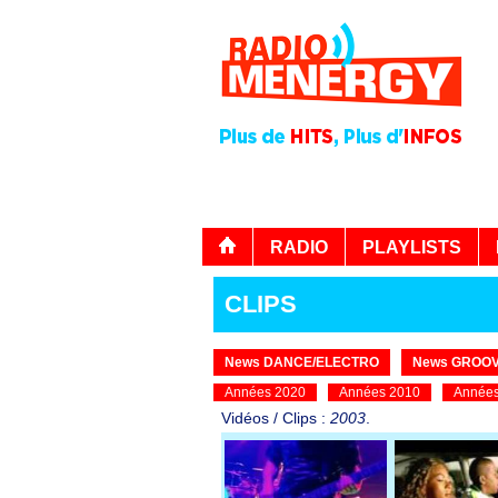
RADIO
PLAYLISTS
CLIPS
News DANCE/ELECTRO
News GROOV
Années 2020
Années 2010
Années
Vidéos / Clips :
2003
.