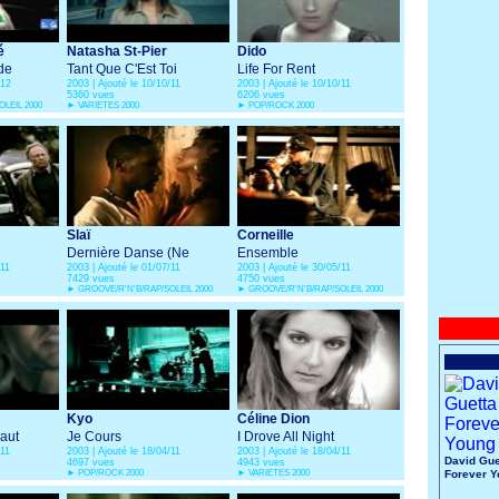
é
Natasha St-Pier
Dido
de
Tant Que C'Est Toi
Life For Rent
/12
2003 | Ajouté le 10/10/11
2003 | Ajouté le 10/10/11
5360 vues
6206 vues
LEIL 2000
►
VARIETES 2000
►
POP/ROCK 2000
Slaï
Corneille
Dernière Danse (Ne
Ensemble
/11
2003 | Ajouté le 01/07/11
2003 | Ajouté le 30/05/11
Rentre Pas Chez Toi Ce
7429 vues
4750 vues
Soir)
►
GROOVE/R'N'B/RAP/SOLEIL 2000
►
GROOVE/R'N'B/RAP/SOLEIL 2000
Kyo
Céline Dion
aut
Je Cours
I Drove All Night
/11
2003 | Ajouté le 18/04/11
2003 | Ajouté le 18/04/11
David Gue
4697 vues
4943 vues
►
POP/ROCK 2000
►
VARIETES 2000
Forever 