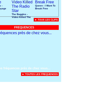
s -
Queen - I Want To
oyage
Break Free
The Buggles -
Video Killed The
► TOUS LES CLIPS
Radio Star
FREQUENCES
es fréquences près de chez vous...
► TOUTES LES FREQUENCES