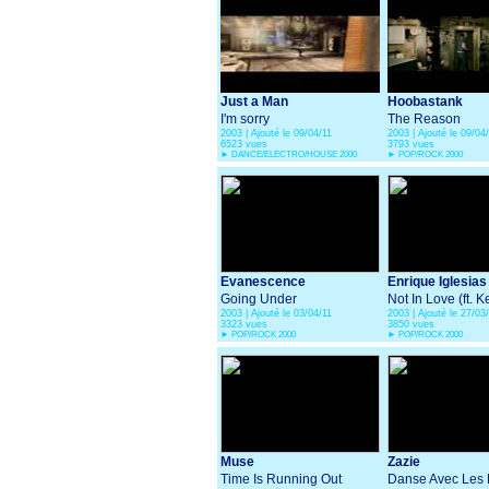
Just a Man
Hoobastank
I'm sorry
The Reason
2003 | Ajouté le 09/04/11
2003 | Ajouté le 09/04
6523 vues
3793 vues
►
DANCE/ELECTRO/HOUSE 2000
►
POP/ROCK 2000
Evanescence
Enrique Iglesias
Going Under
Not In Love (ft. Ke
2003 | Ajouté le 03/04/11
2003 | Ajouté le 27/03
3323 vues
3850 vues
►
POP/ROCK 2000
►
POP/ROCK 2000
Muse
Zazie
Time Is Running Out
Danse Avec Les