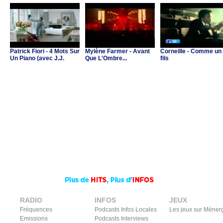
Patrick Fiori - 4 Mots Sur
Mylène Farmer - Avant
Corneille - Comme un
Un Piano (avec J.J.
Que L'Ombre...
fils
Goldman & C.Ricol)
RADIO
INFOS
JEUX
Fréquences
Podcasts Infos Locales
Les jeux sur Méner
Emissions
Podcasts Interviews