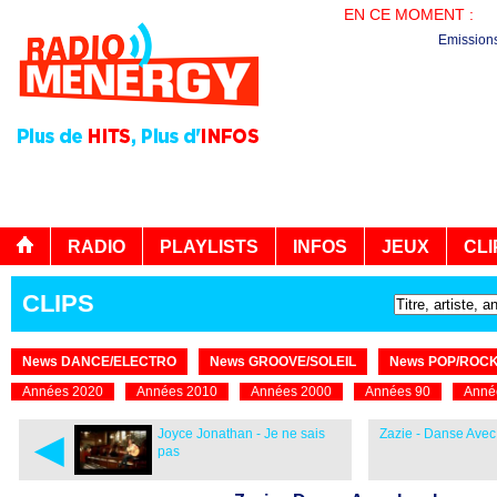
EN CE MOMENT :
LA
Emission
RADIO
PLAYLISTS
INFOS
JEUX
CLI
CLIPS
News DANCE/ELECTRO
News GROOVE/SOLEIL
News POP/ROC
Années 2020
Années 2010
Années 2000
Années 90
Anné
◄
Joyce Jonathan - Je ne sais
Zazie - Danse Ave
pas