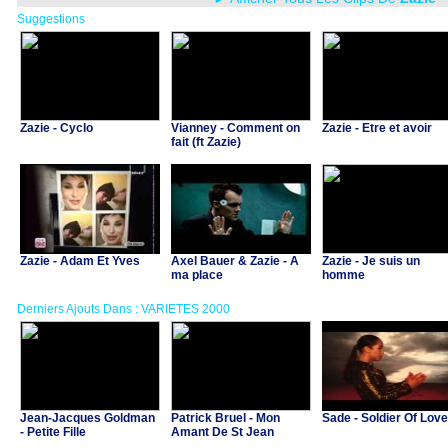
Suggestions
Zazie - Cyclo
Vianney - Comment on
Zazie - Etre et avoir
fait (ft Zazie)
Zazie - Adam Et Yves
Axel Bauer & Zazie - A
Zazie - Je suis un
ma place
homme
Derniers Ajouts Dans : VARIETES 2000
Jean-Jacques Goldman
Patrick Bruel - Mon
Sade - Soldier Of Love
- Petite Fille
Amant De St Jean