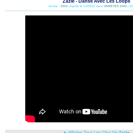
Zazie - Danse Avec Les Loops
Année :
2003
| Ajouté le 13/03/11 dans
VARIETES 2000
| 3
► Afficher Tous Les Clips De
Zazie