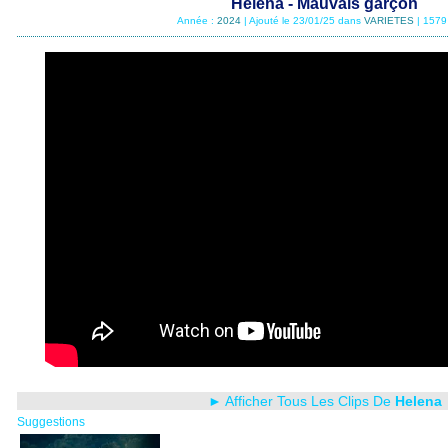
Helena - Mauvais garçon
Année :
2024
| Ajouté le 23/01/25 dans
VARIETES
| 1579
► Afficher Tous Les Clips De
Helena
Suggestions