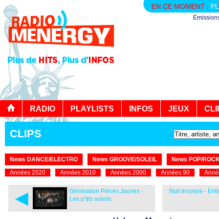
EN CE MOMENT :
PL
Emission
RADIO
PLAYLISTS
INFOS
JEUX
CLI
CLIPS
News DANCE/ELECTRO
News GROOVE/SOLEIL
News POP/ROC
Années 2020
Années 2010
Années 2000
Années 90
Anné
◄
Génération Pièces Jaunes -
Nuit Incolore - Enf
Les p’tits soleils