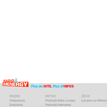
RADIO
INFOS
JEUX
Fréquences
Podcasts Infos Locales
Les jeux sur Méner
Emissions
Podcasts Interviews