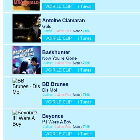
VOIR LE CLIP
i Tunes
Antoine Clamaran
Gold
J'aime
J'aime Pas
Note :
74%
VOIR LE CLIP
i Tunes
Basshunter
Now You're Gone
J'aime
J'aime Pas
Note :
74%
VOIR LE CLIP
i Tunes
BB Brunes
Dis Moi
J'aime
J'aime Pas
Note :
73%
VOIR LE CLIP
i Tunes
Beyonce
If I Were A Boy
J'aime
J'aime Pas
Note :
74%
VOIR LE CLIP
i Tunes