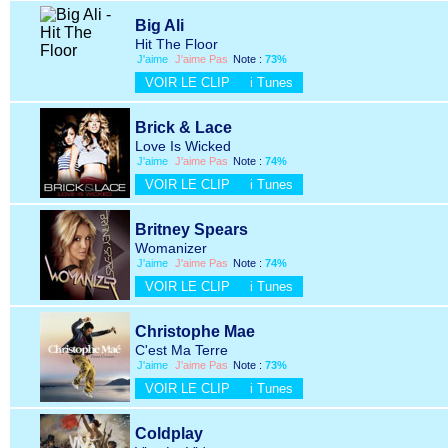
Big Ali
Hit The Floor
J'aime
J'aime Pas
Note :
73%
VOIR LE CLIP
i Tunes
Brick & Lace
Love Is Wicked
J'aime
J'aime Pas
Note :
74%
VOIR LE CLIP
i Tunes
Britney Spears
Womanizer
J'aime
J'aime Pas
Note :
74%
VOIR LE CLIP
i Tunes
Christophe Mae
C'est Ma Terre
J'aime
J'aime Pas
Note :
73%
VOIR LE CLIP
i Tunes
Coldplay