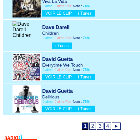
Viva La Vida
J'aime
J'aime Pas
Note :
74%
VOIR LE CLIP
i Tunes
Dave Darell
Children
J'aime
J'aime Pas
Note :
74%
i Tunes
David Guetta
Everytime We Touch
J'aime
J'aime Pas
Note :
75%
VOIR LE CLIP
i Tunes
David Guetta
Delirious
J'aime
J'aime Pas
Note :
78%
VOIR LE CLIP
i Tunes
1
2
3
4
►