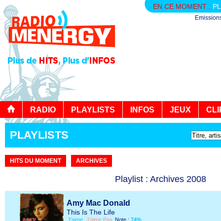
EN CE MOMENT :
PL
Emission
RADIO
PLAYLISTS
INFOS
JEUX
CLI
PLAYLISTS
HITS DU MOMENT
ARCHIVES
Playlist : Archives 2008
Amy Mac Donald
This Is The Life
J'aime
J'aime Pas
Note :
74%