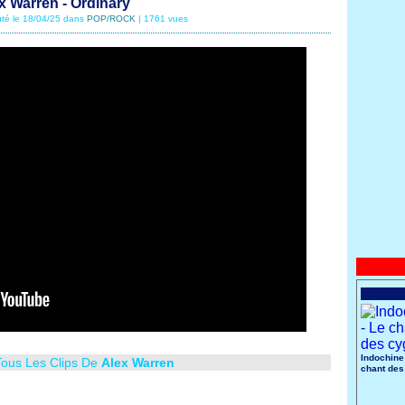
x Warren - Ordinary
uté le 18/04/25 dans
POP/ROCK
| 1761 vues
Indochine
Tous Les Clips De
Alex Warren
chant des