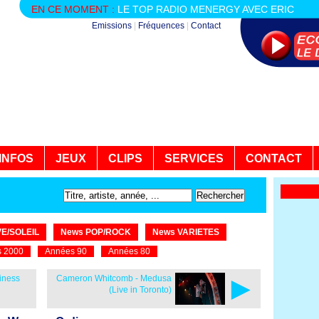
EN CE MOMENT :
LE TOP RADIO MENERGY AVEC ERIC
Emissions
|
Fréquences
|
Contact
INFOS
JEUX
CLIPS
SERVICES
CONTACT
E/SOLEIL
News POP/ROCK
News VARIETES
 2000
Années 90
Années 80
►
iness
Cameron Whitcomb - Medusa
(Live in Toronto)