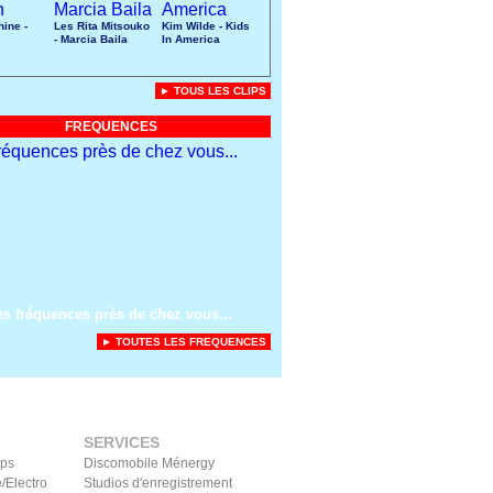
ine -
Les Rita Mitsouko
Kim Wilde - Kids
- Marcia Baila
In America
► TOUS LES CLIPS
FREQUENCES
es fréquences près de chez vous...
► TOUTES LES FREQUENCES
SERVICES
ips
Discomobile Ménergy
/Electro
Studios d'enregistrement