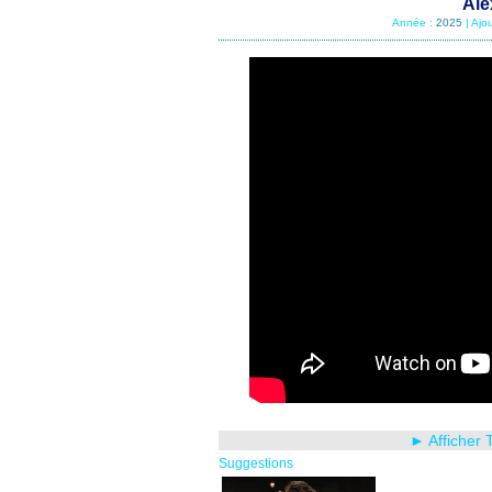
Ale
Année :
2025
| Ajo
► Afficher 
Suggestions