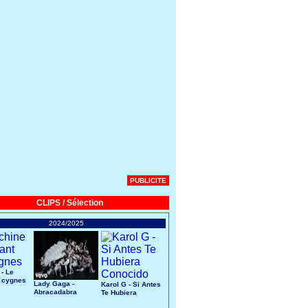
PUBLICITE
CLIPS / Sélection
2024/2025
 - Le
 cygnes
Lady Gaga -
Karol G - Si Antes
Abracadabra
Te Hubiera
Conocido