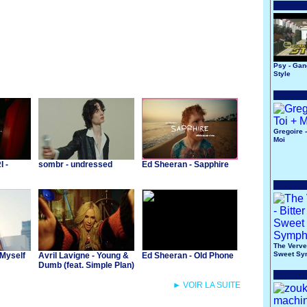
Psy - Ga
Style
Gregoire -
Moi
 -
sombr - undressed
Ed Sheeran - Sapphire
The Verve 
Sweet Sy
 Myself
Avril Lavigne - Young &
Ed Sheeran - Old Phone
Dumb (feat. Simple Plan)
► VOIR LA SUITE