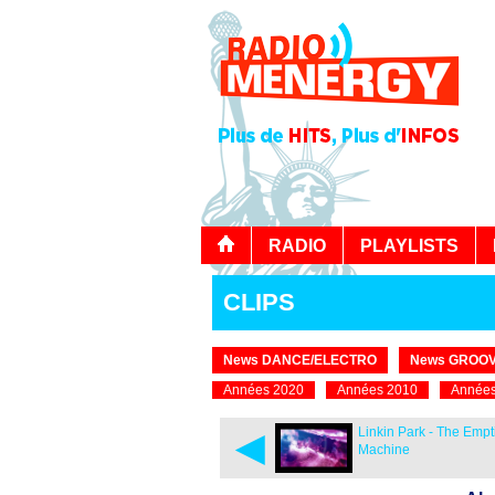
RADIO
PLAYLISTS
CLIPS
News DANCE/ELECTRO
News GROOV
Années 2020
Années 2010
Années
◄
Linkin Park - The Empt
Machine