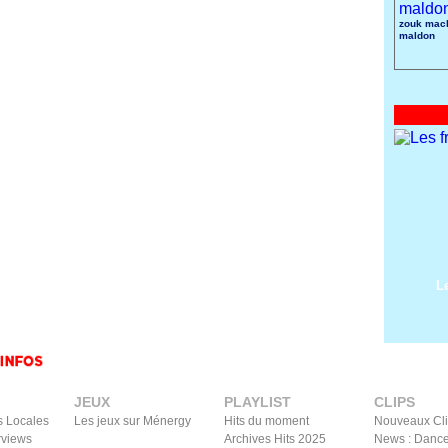
zouk mach
maldon
L
JEUX
PLAYLIST
CLIPS
s Locales
Les jeux sur Ménergy
Hits du moment
Nouveaux Cl
rviews
Archives Hits 2025
News : Dance