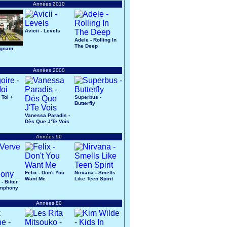
Années 2010
Avicii - Levels
Adele - Rolling In
The Deep
ngnam
Années 2000
 Toi +
Superbus -
Butterfly
Vanessa Paradis -
Dès Que J'Te Vois
Années 90
Felix - Don't You
Nirvana - Smells
Want Me
Like Teen Spirit
- Bitter
mphony
Années 80