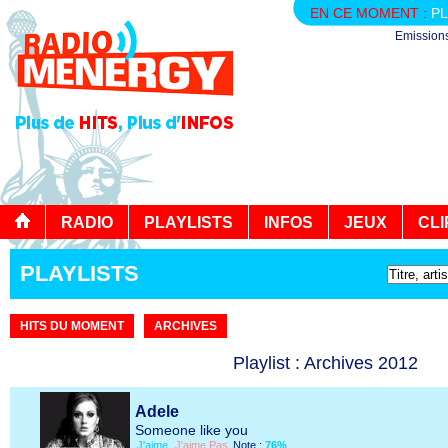
EN CE MOMENT :
PL
Emission
RADIO
PLAYLISTS
INFOS
JEUX
CLI
PLAYLISTS
HITS DU MOMENT
ARCHIVES
Playlist : Archives 2012
Adele
Someone like you
J'aime
J'aime Pas
Note :
76%