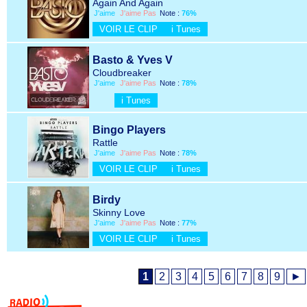
Again And Again
J'aime
J'aime Pas
Note :
76%
VOIR LE CLIP
i Tunes
Basto & Yves V
Cloudbreaker
J'aime
J'aime Pas
Note :
78%
i Tunes
Bingo Players
Rattle
J'aime
J'aime Pas
Note :
78%
VOIR LE CLIP
i Tunes
Birdy
Skinny Love
J'aime
J'aime Pas
Note :
77%
VOIR LE CLIP
i Tunes
1
2
3
4
5
6
7
8
9
►