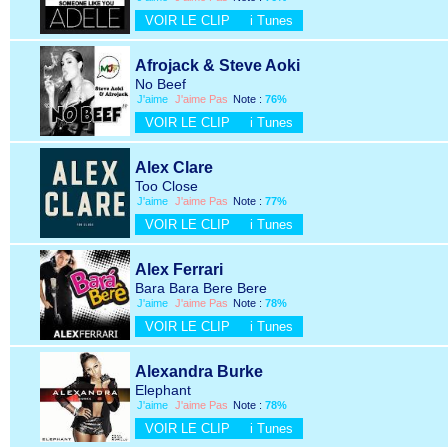
VOIR LE CLIP
i Tunes
Afrojack & Steve Aoki
No Beef
J'aime
J'aime Pas
Note :
76%
VOIR LE CLIP
i Tunes
Alex Clare
Too Close
J'aime
J'aime Pas
Note :
77%
VOIR LE CLIP
i Tunes
Alex Ferrari
Bara Bara Bere Bere
J'aime
J'aime Pas
Note :
78%
VOIR LE CLIP
i Tunes
Alexandra Burke
Elephant
J'aime
J'aime Pas
Note :
78%
VOIR LE CLIP
i Tunes