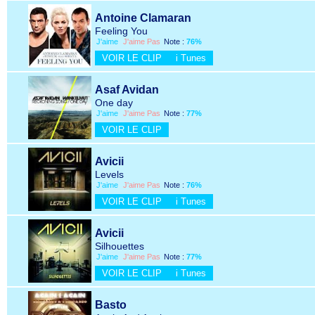
Antoine Clamaran
Feeling You
J'aime
J'aime Pas
Note :
76%
VOIR LE CLIP
i Tunes
Asaf Avidan
One day
J'aime
J'aime Pas
Note :
77%
VOIR LE CLIP
Avicii
Levels
J'aime
J'aime Pas
Note :
76%
VOIR LE CLIP
i Tunes
Avicii
Silhouettes
J'aime
J'aime Pas
Note :
77%
VOIR LE CLIP
i Tunes
Basto