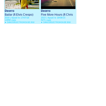
Deorro
Deorro
Bailar (ft Elvis Crespo)
Five More Hours (ft Chris
2016 | Ajouté le 17/07/16
2015 | Ajouté le 19/08/15
Brown)
12956 vues
5271 vues
►
DANCE/ELECTRO/HOUSE 2010
►
DANCE/ELECTRO/HOUSE 2010