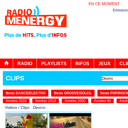
EN CE MOMENT :
LE
Emission
RADIO
PLAYLISTS
INFOS
JEUX
CLI
CLIPS
News DANCE/ELECTRO
News GROOVE/SOLEIL
News POP/ROC
Années 2020
Années 2010
Années 2000
Années 90
Anné
Vidéos / Clips :
Deorro
.