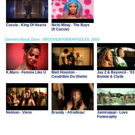
Cassie - King Of Hearts
Nicki Minaj - The Boys
(ft Cassie)
Derniers Ajouts Dans : GROOVE/R'N'B/RAP/SOLEIL 2000
K.Maro - Femme Like U
Matt Houston -
Jay Z & Beyoncé - '03
Cendrillon Du Ghetto
Bonnie & Clyde
Neïman - Viens
Brandy - Afrodisiac
Jamiroquai - Love
Foolosophy