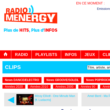
EN CE MOMENT :
PL
Emission
RADIO
PLAYLISTS
INFOS
JEUX
CLI
CLIPS
News DANCE/ELECTRO
News GROOVE/SOLEIL
News POP/ROC
Années 2020
Années 2010
Années 2000
Années 90
Anné
◄
Missy Elliott - One Minute Man
Amel Bent - Ma 
[ft. Ludacris]