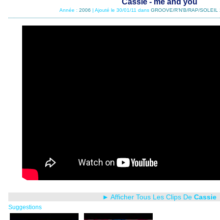
Cassie - me and you
Année :
2006
| Ajouté le 30/01/11 dans
GROOVE/R'N'B/RAP/SOLEIL 
► Afficher Tous Les Clips De
Cassie
Suggestions