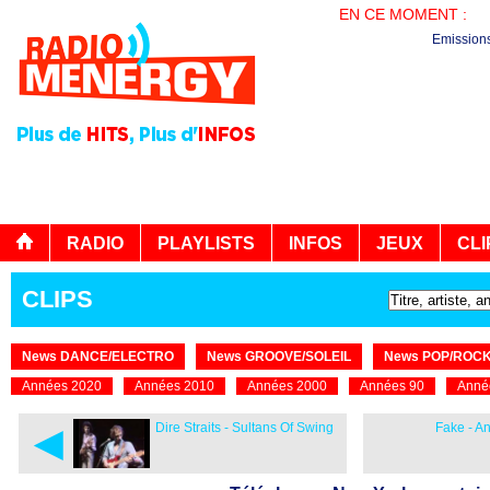
EN CE MOMENT :
PL
Emission
RADIO
PLAYLISTS
INFOS
JEUX
CLI
CLIPS
News DANCE/ELECTRO
News GROOVE/SOLEIL
News POP/ROC
Années 2020
Années 2010
Années 2000
Années 90
Anné
◄
Dire Straits - Sultans Of Swing
Fake - An