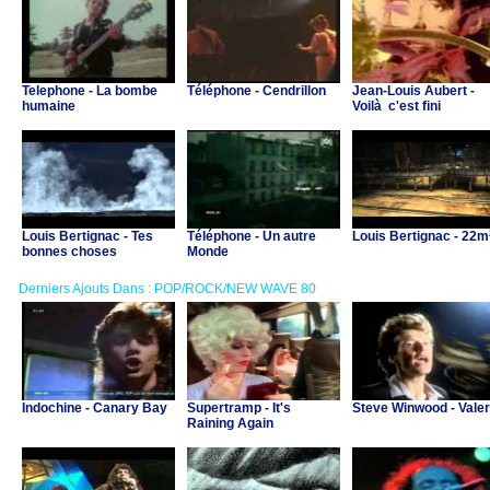
Telephone - La bombe
Téléphone - Cendrillon
Jean-Louis Aubert -
humaine
Voilà c'est fini
Louis Bertignac - Tes
Téléphone - Un autre
Louis Bertignac - 22m
bonnes choses
Monde
Derniers Ajouts Dans : POP/ROCK/NEW WAVE 80
Indochine - Canary Bay
Supertramp - It's
Steve Winwood - Valer
Raining Again