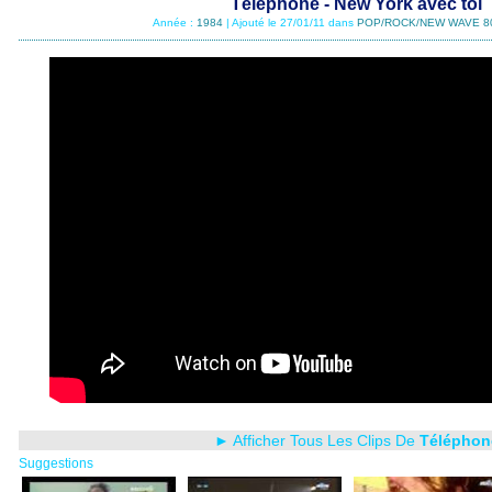
Téléphone - New York avec toi
Année :
1984
| Ajouté le 27/01/11 dans
POP/ROCK/NEW WAVE 8
► Afficher Tous Les Clips De
Téléphon
Suggestions