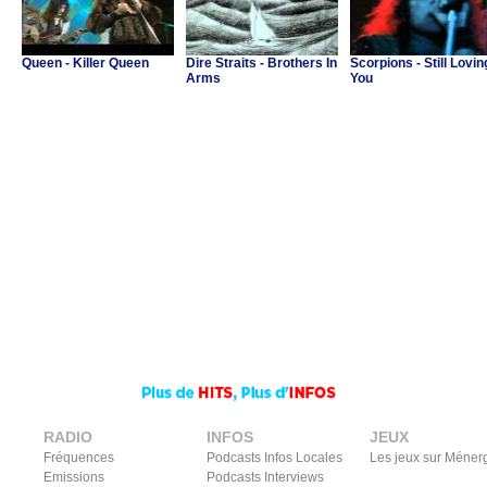
Queen - Killer Queen
Dire Straits - Brothers In
Scorpions - Still Lovin
Arms
You
RADIO
INFOS
JEUX
Fréquences
Podcasts Infos Locales
Les jeux sur Méner
Emissions
Podcasts Interviews