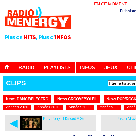
EN CE MOMENT :
AG
Emission
RADIO
PLAYLISTS
INFOS
JEUX
CLI
CLIPS
News DANCE/ELECTRO
News GROOVE/SOLEIL
News POP/ROC
Années 2020
Années 2010
Années 2000
Années 90
Anné
◄
Katy Perry - I Kissed A Girl
Jason Mraz 