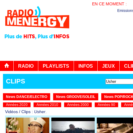
EN CE MOMENT :
BO
Emission
RADIO
PLAYLISTS
INFOS
JEUX
CLI
CLIPS
News DANCE/ELECTRO
News GROOVE/SOLEIL
News POP/ROC
Années 2020
Années 2010
Années 2000
Années 90
Anné
Vidéos / Clips :
Usher
.